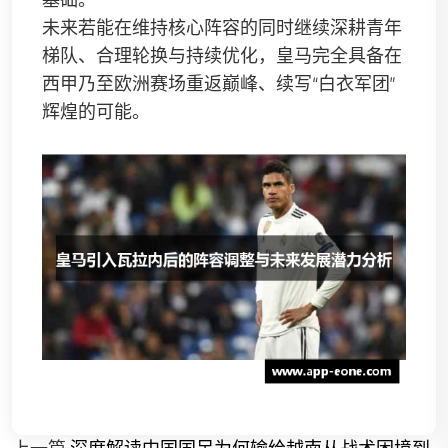
基础。
未来若能在维持核心阵容的同时继续深耕青年
梯队、合理轮换与持续优化，皇马完全具备在
西甲乃至欧洲赛场重返巅峰、续写“白衣军团”
辉煌的可能。