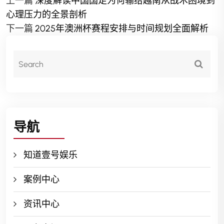
上一篇
深度解读中国国足为何输给越南从战术困境到
心理压力的全景剖析
下一篇
2025年澳洲杯赛程安排与时间规划全面解析
导航
知道壹号娱乐
案例中心
资讯中心