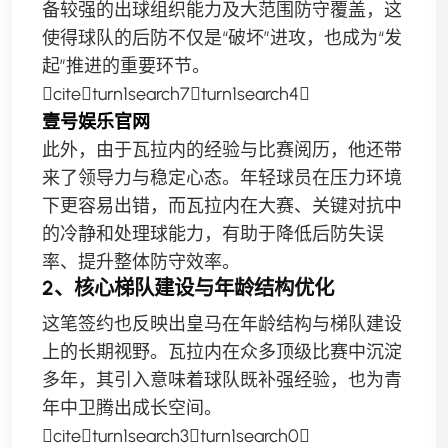
备较强的出球组织能力及大范围防守覆盖，这
使得球队的后防不仅是“破坏”进攻，也成为“发
起”推进的重要环节。
citeturn1search7turn1search4
壹号娱乐官网
此外，由于瓦拉内的经验与比赛阅历，他还带
来了领导力与稳定心态。年轻球员在压力环境
下更容易出错，而瓦拉内在大赛、关键对抗中
的冷静和处理球能力，有助于降低后防失误
率、提升整体防守效率。
2、核心梯队建设与年龄结构优化
这笔签约也反映出皇马在年龄结构与梯队建设
上的长期视野。瓦拉内在众多顶级比赛中沉淀
多年，其引入意味着球队既补强经验，也为青
年中卫腾出成长空间。
citeturn1search3turn1search0