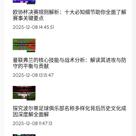
欧协杯决赛规则解析：十大必知细节助你全面了解
赛事关键要点
2025-12-08 14:45:51
曼联弗兰的核心技能与战术分析：解读其进攻与防
守的平衡与贡献
2025-12-08 13:15:47
探究波尔蒂足球俱乐部名称多样化背后历史文化成
因深度解全面解
2025-12-08 11:47:13