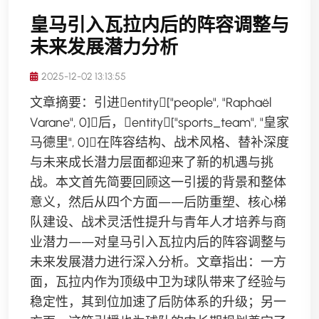
皇马引入瓦拉内后的阵容调整与
未来发展潜力分析
2025-12-02 13:13:55
文章摘要：引进entity["people", "Raphaël
Varane", 0]后，entity["sports_team", "皇家
马德里", 0]在阵容结构、战术风格、替补深度
与未来成长潜力层面都迎来了新的机遇与挑
战。本文首先简要回顾这一引援的背景和整体
意义，然后从四个方面——后防重塑、核心梯
队建设、战术灵活性提升与青年人才培养与商
业潜力——对皇马引入瓦拉内后的阵容调整与
未来发展潜力进行深入分析。文章指出：一方
面，瓦拉内作为顶级中卫为球队带来了经验与
稳定性，其到位加速了后防体系的升级；另一