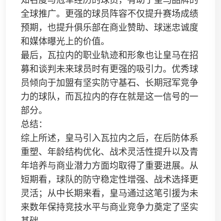
知名度与冠军经历的球员，有助于皇马品牌的
全球推广。更强的球员阵容不仅提升赛场成绩
预期，也提升俱乐部在商业赞助、球迷忠诚度
和媒体曝光上的价值。
最后，瓦拉内的职业轨迹和形象也让皇马在招
募和谈判未来球员时有更强的吸引力。优秀球
员倾向于加盟有坚实防守基石、长期冠军竞争
力的球队，而瓦拉内的存在就是这一信号的一
部分。
总结：
综上所述，皇马引入瓦拉内之后，在后防体系
重塑、年龄结构优化、战术灵活性提升以及青
年培养与商业潜力方面均取得了重要进展。从
短期看，球队的防守稳定性增强、战术选择更
灵活；从中长期来看，皇马通过这笔引援为未
来数年保持竞技水平与商业竞争力奠定了坚实