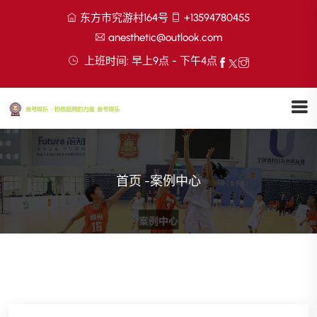
东方市究游村164号
+13594780455
anesthetic@outlook.com
上班时间: 早上9点 - 下午4点
首页
-
案例中心