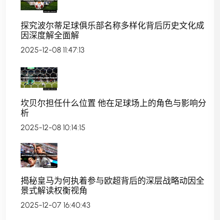
探究波尔蒂足球俱乐部名称多样化背后历史文化成
因深度解全面解
2025-12-08 11:47:13
坎贝尔担任什么位置 他在足球场上的角色与影响分
析
2025-12-08 10:14:15
揭秘皇马为何执着参与欧超背后的深层战略动因全
景式解读权衡视角
2025-12-07 16:40:43