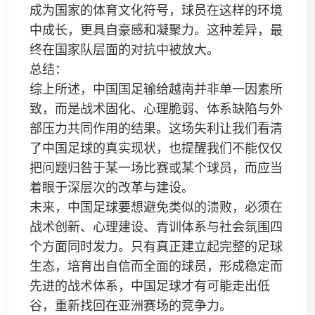
成为国家的体育文化符号，球员在这样的环境
中成长，更具自豪感和凝聚力。这种差异，最
终在国家队层面的对抗中被放大。
总结：
综上所述，中国国足输给越南并非单一因素所
致，而是战术固化、心理脆弱、体系缺陷与外
部压力共同作用的结果。这场失利让我们看清
了中国足球的真实现状，也提醒我们不能仅仅
把问题归咎于某一场比赛或某个球员，而应当
着眼于深层次的改革与建设。
未来，中国足球要想避免类似的溃败，必须在
战术创新、心理建设、青训体系与社会氛围四
个方面同时发力。只有真正建立起完整的足球
生态，培育出自信而全面的球员，形成稳定而
先进的战术体系，中国足球才有可能走出低
谷，重新找回在亚洲赛场的竞争力。