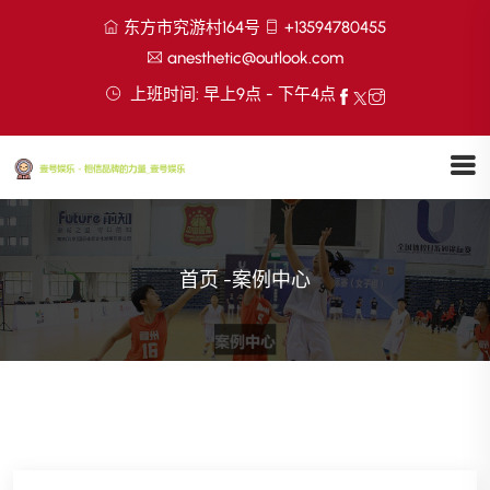
东方市究游村164号
+13594780455
anesthetic@outlook.com
上班时间: 早上9点 - 下午4点
首页
-
案例中心