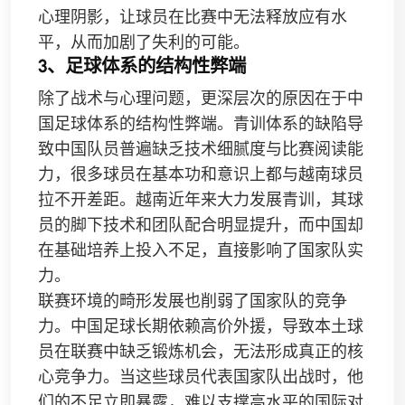
心理阴影，让球员在比赛中无法释放应有水
平，从而加剧了失利的可能。
3、足球体系的结构性弊端
除了战术与心理问题，更深层次的原因在于中
国足球体系的结构性弊端。青训体系的缺陷导
致中国队员普遍缺乏技术细腻度与比赛阅读能
力，很多球员在基本功和意识上都与越南球员
拉不开差距。越南近年来大力发展青训，其球
员的脚下技术和团队配合明显提升，而中国却
在基础培养上投入不足，直接影响了国家队实
力。
联赛环境的畸形发展也削弱了国家队的竞争
力。中国足球长期依赖高价外援，导致本土球
员在联赛中缺乏锻炼机会，无法形成真正的核
心竞争力。当这些球员代表国家队出战时，他
们的不足立即暴露，难以支撑高水平的国际对