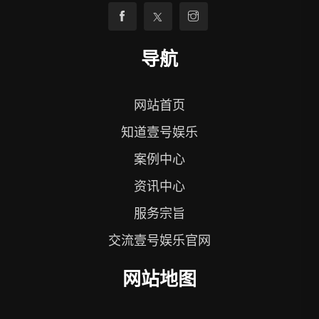
导航
网站首页
知道壹号娱乐
案例中心
资讯中心
服务宗旨
交流壹号娱乐官网
网站地图