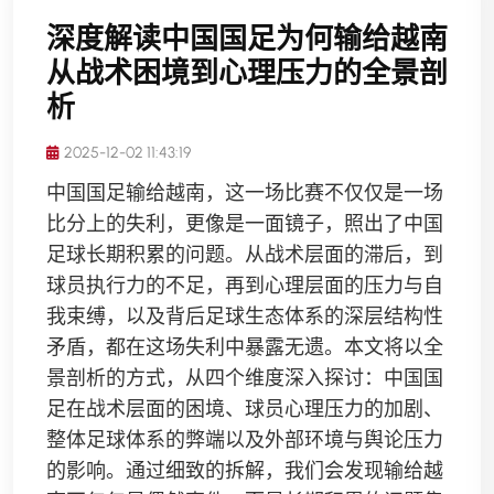
深度解读中国国足为何输给越南
从战术困境到心理压力的全景剖
析
2025-12-02 11:43:19
中国国足输给越南，这一场比赛不仅仅是一场
比分上的失利，更像是一面镜子，照出了中国
足球长期积累的问题。从战术层面的滞后，到
球员执行力的不足，再到心理层面的压力与自
我束缚，以及背后足球生态体系的深层结构性
矛盾，都在这场失利中暴露无遗。本文将以全
景剖析的方式，从四个维度深入探讨：中国国
足在战术层面的困境、球员心理压力的加剧、
整体足球体系的弊端以及外部环境与舆论压力
的影响。通过细致的拆解，我们会发现输给越