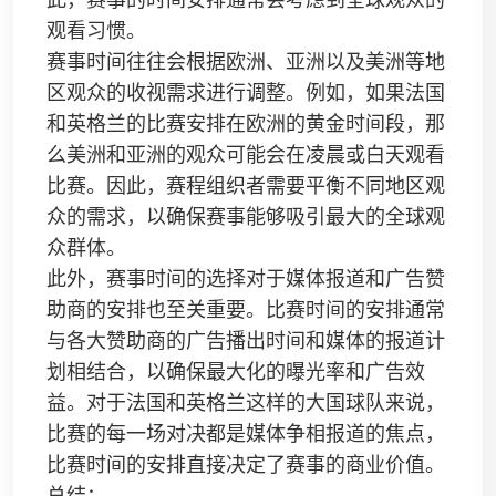
此，赛事的时间安排通常会考虑到全球观众的
观看习惯。
赛事时间往往会根据欧洲、亚洲以及美洲等地
区观众的收视需求进行调整。例如，如果法国
和英格兰的比赛安排在欧洲的黄金时间段，那
么美洲和亚洲的观众可能会在凌晨或白天观看
比赛。因此，赛程组织者需要平衡不同地区观
众的需求，以确保赛事能够吸引最大的全球观
众群体。
此外，赛事时间的选择对于媒体报道和广告赞
助商的安排也至关重要。比赛时间的安排通常
与各大赞助商的广告播出时间和媒体的报道计
划相结合，以确保最大化的曝光率和广告效
益。对于法国和英格兰这样的大国球队来说，
比赛的每一场对决都是媒体争相报道的焦点，
比赛时间的安排直接决定了赛事的商业价值。