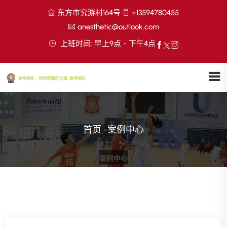
东方市究游村164号
+13594780455
anesthetic@outlook.com
上班时间: 早上9点 - 下午4点
首页
-
案例中心