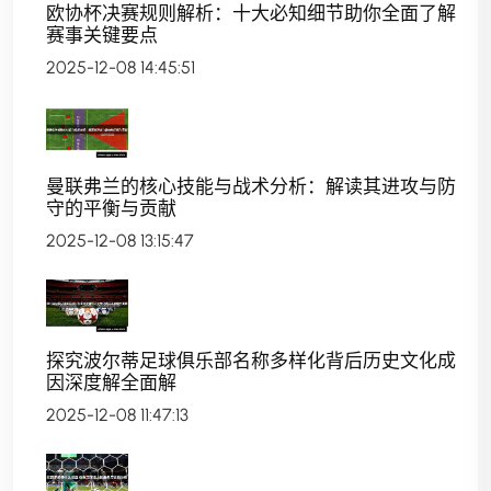
欧协杯决赛规则解析：十大必知细节助你全面了解
赛事关键要点
2025-12-08 14:45:51
曼联弗兰的核心技能与战术分析：解读其进攻与防
守的平衡与贡献
2025-12-08 13:15:47
探究波尔蒂足球俱乐部名称多样化背后历史文化成
因深度解全面解
2025-12-08 11:47:13