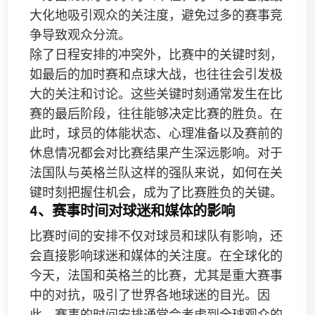
大化地吸引观众的关注度，避免过多的赛事竞
争导致观众分流。
除了日程安排的冲突外，比赛中的关键时刻，
如最后的加时赛和点球大战，也往往会引发极
大的关注和讨论。这些关键时刻通常发生在比
赛的最后阶段，往往能够决定比赛的胜负。在
此时，球员的体能状态、心理准备以及赛前的
休息情况都会对比赛结果产生深远影响。对于
法国队与英格兰队这样的强队来说，如何在关
键时刻把握住机会，成为了比赛胜负的关键。
4、赛事时间对球迷和媒体的影响
比赛时间的安排不仅对球员和球队有影响，还
会直接影响球迷和媒体的关注度。在全球化的
今天，法国和英格兰的比赛，尤其是重大赛事
中的对抗，吸引了世界各地球迷的目光。因