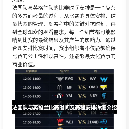
总结：
法国队与英格兰队的比赛时间安排是一个复杂
的多方面考量的过程。从比赛的具体安排、球
员状态的管理，到赛程中的关键对抗时刻，再
到全球观众的观看需求，每一个细节都可能影
响到比赛的最终结果及其产生的影响力。通过
合理安排比赛时间，赛事组织者不仅能够确保
比赛的公正性和观赏性，还能够最大化赛事的
商业价值。