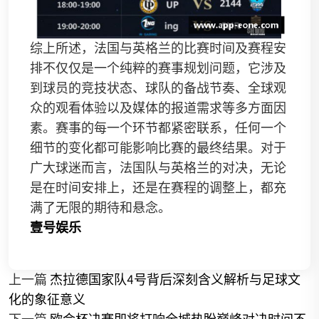
综上所述，法国与英格兰的比赛时间及赛程安
排不仅仅是一个纯粹的赛事规划问题，它涉及
到球员的竞技状态、球队的备战节奏、全球观
众的观看体验以及媒体的报道需求等多方面因
素。赛事的每一个环节都紧密联系，任何一个
细节的变化都可能影响比赛的最终结果。对于
广大球迷而言，法国队与英格兰的对决，无论
是在时间安排上，还是在赛程的调整上，都充
满了无限的期待和悬念。
壹号娱乐
上一篇
杰拉德国家队4号背后深刻含义解析与足球文
化的象征意义