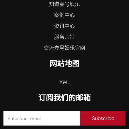
知道壹号娱乐
案例中心
资讯中心
服务宗旨
交流壹号娱乐官网
网站地图
XML
订阅我们的邮箱
Subscribe