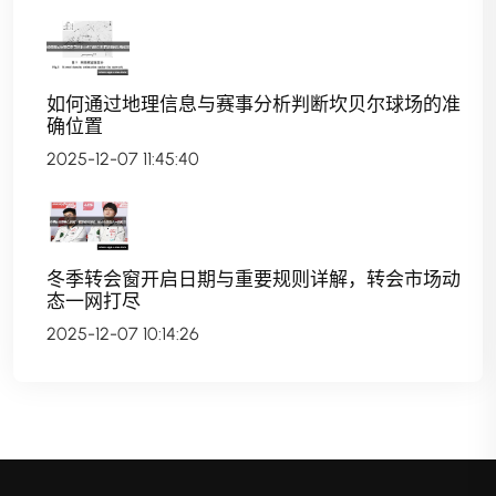
如何通过地理信息与赛事分析判断坎贝尔球场的准
确位置
2025-12-07 11:45:40
冬季转会窗开启日期与重要规则详解，转会市场动
态一网打尽
2025-12-07 10:14:26