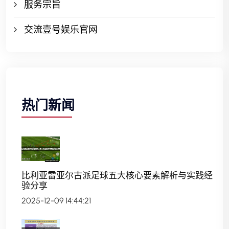
服务宗旨
交流壹号娱乐官网
热门新闻
比利亚雷亚尔古派足球五大核心要素解析与实践经
验分享
2025-12-09 14:44:21