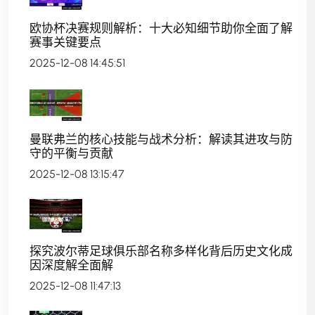
欧协杯决赛规则解析：十大必知细节助你全面了解
赛事关键要点
2025-12-08 14:45:51
曼联弗兰的核心技能与战术分析：解读其进攻与防
守的平衡与贡献
2025-12-08 13:15:47
探究波尔蒂足球俱乐部名称多样化背后历史文化成
因深度解全面解
2025-12-08 11:47:13