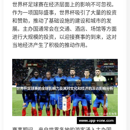
世界杯足球赛在经济层面上的影响不可忽视。
作为一项国际盛事，世界杯吸引了大量的投资
和赞助，推动了基础设施的建设和城市的发
展。主办国通常会在交通、酒店、场馆等方面
进行大规模的投资，以迎接赛事的到来，这对
当地经济产生了积极的推动作用。
赛事期间，来自世界各地的游客涌入主办国，