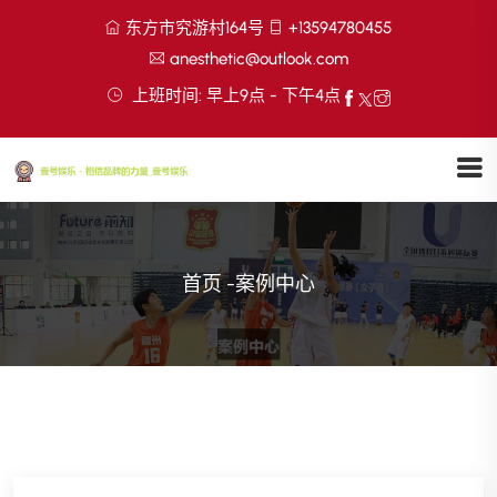
东方市究游村164号
+13594780455
anesthetic@outlook.com
上班时间: 早上9点 - 下午4点
首页
-
案例中心