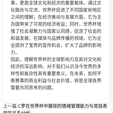
事，更是全球文化和经济的重要载体。通过文
化融合与交流，世界杯促进了不同国家和地区
之间的理解；在经济推动与发展方面，它为主
办国带来了可观的经济收益；同时，世界杯增
强了社会凝聚力与国家认同感，促进了社会的
和谐发展；在媒体与品牌传播的领域，它为企
业提供了宝贵的宣传机会，扩大了品牌的影响
力。
因此，理解世界杯的全球影响力及其对文化和
经济的深远影响，对于我们认识当今世界的多
样性和复杂性具有重要意义。在未来，如何平
衡赛事的商业利益与社会价值，将是全球各界
需要共同思考的问题。
上一篇
C罗在世界杯中展现的情绪管理能力与竞技表