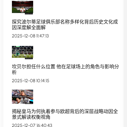
探究波尔蒂足球俱乐部名称多样化背后历史文化成
因深度解全面解
2025-12-08 11:47:13
坎贝尔担任什么位置 他在足球场上的角色与影响分
析
2025-12-08 10:14:15
揭秘皇马为何执着参与欧超背后的深层战略动因全
景式解读权衡视角
2025-12-07 16:40:43