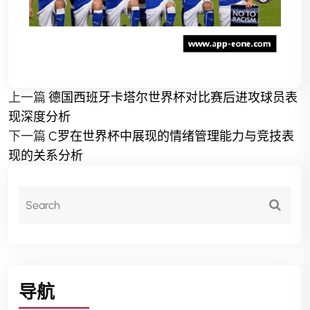
上一篇
德国西班牙卡塔尔世界杯对比赛后进攻球员表
现深度分析
下一篇
C罗在世界杯中展现的情绪管理能力与竞技表
现的关系分析
导航