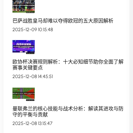
巴萨战胜皇马却难以夺得欧冠的五大原因解析
2025-12-09 10:15:48
欧协杯决赛规则解析：十大必知细节助你全面了解
赛事关键要点
2025-12-08 14:45:51
曼联弗兰的核心技能与战术分析：解读其进攻与防
守的平衡与贡献
2025-12-08 13:15:47