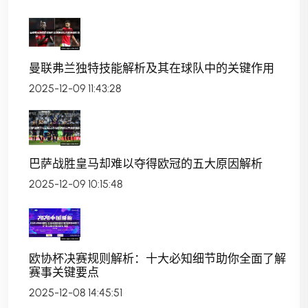
曼联弗兰独特技能解析及其在球队中的关键作用
2025-12-09 11:43:28
巴萨战胜皇马却难以夺得欧冠的五大原因解析
2025-12-09 10:15:48
欧协杯决赛规则解析：十大必知细节助你全面了解
赛事关键要点
2025-12-08 14:45:51