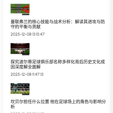
曼联弗兰的核心技能与战术分析：解读其进攻与防
守的平衡与贡献
2025-12-08 13:15:47
探究波尔蒂足球俱乐部名称多样化背后历史文化成
因深度解全面解
2025-12-08 11:47:13
坎贝尔担任什么位置 他在足球场上的角色与影响分
析