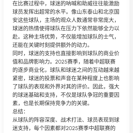
在比赛过程中，球迷的呐喊和助威往往能激励
球员发挥出超常的水平。像山东泰山和北京国
安这些球队，主场的观众人数通常非常庞大，
球迷的热情使得球队在压力下依然能够全力以
赴。这种主场优势，不仅能增加球队的士气，
还能在关键时刻提供额外的动力。
同时，球迷的支持也直接影响到球队的商业价
值和品牌影响力。2025赛季，随着中超联赛
的逐步商业化，球队和球迷之间的互动越来越
紧密，球迷的投票和声音在某种程度上也影响
了球队的表现和外界对其的评价。因此，强大
的球迷基础和支持，不仅是球队争冠的重要因
素，也是长期保持竞争力的关键。
总结：
从球队的阵容深度、战术打法、球员表现到球
迷支持，每个因素都对2025赛季中超联赛的