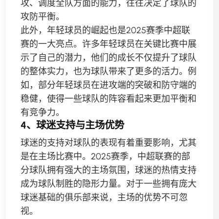
攻、调度全队方面的能力，往往决定了球队的
攻防平衡。
此外，年轻球员的崛起也是2025赛季中超联
赛的一大亮点。许多年轻球员在关键比赛中展
示了自己的潜力，他们的成长不仅提升了球队
的整体实力，也为球队带来了更多的活力。例
如，部分年轻球员在进攻端的突破和防守端的
稳健，使得一些球队的阵容看起来更加平衡和
有竞争力。
4、球迷支持与主场优势
球迷的支持对球队的表现有着重要影响，尤其
是在主场比赛中。2025赛季，中超联赛的部
分球队拥有强大的主场氛围，球迷的热情支持
成为球队制胜的隐形力量。对于一些拥有庞大
球迷基础的俱乐部来说，主场的优势不可忽
视。