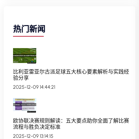
热门新闻
比利亚雷亚尔古派足球五大核心要素解析与实践经
验分享
2025-12-09 14:44:21
欧协联决赛规则解读：五大要点助你全面了解比赛
流程与胜负决定标准
2025-12-09 13:14:15