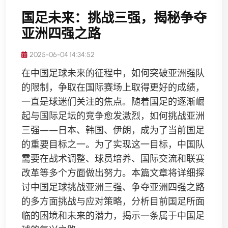
国足未来：挑战三强，揭秘争夺
亚洲四强之路
2025-06-04 14:34:52
在中国足球未来的征程中，如何突破亚洲强队
的限制，争取在国际赛场上取得更好的成绩，
一直是球迷们关注的焦点。随着国足的逐渐崛
起与国际足坛的竞争愈发激烈，如何挑战亚洲
三强——日本、韩国、伊朗，成为了当前国足
的重要目标之一。为了实现这一目标，中国队
需要在战术调整、球员培养、国际交流和联赛
改革等多个方面做出努力。本篇文章将详细探
讨中国足球挑战亚洲三强、争夺亚洲四强之路
的多方面挑战与应对策略，分析目前国足所面
临的困境和未来的潜力，揭示一条属于中国足