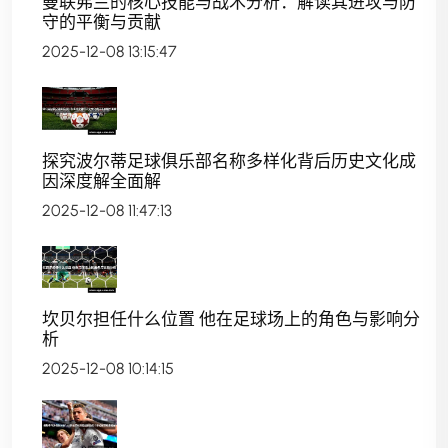
曼联弗兰的核心技能与战术分析：解读其进攻与防
守的平衡与贡献
2025-12-08 13:15:47
探究波尔蒂足球俱乐部名称多样化背后历史文化成
因深度解全面解
2025-12-08 11:47:13
坎贝尔担任什么位置 他在足球场上的角色与影响分
析
2025-12-08 10:14:15