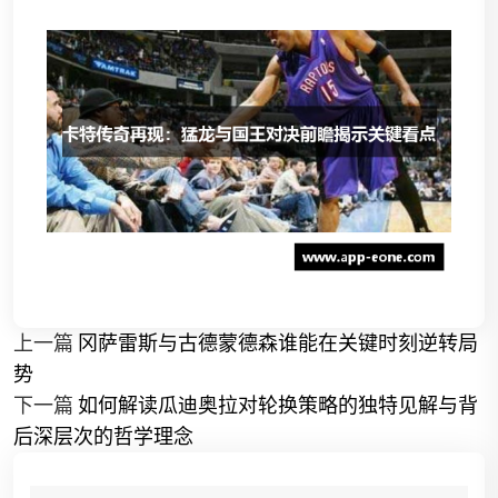
上一篇
冈萨雷斯与古德蒙德森谁能在关键时刻逆转局
势
下一篇
如何解读瓜迪奥拉对轮换策略的独特见解与背
后深层次的哲学理念