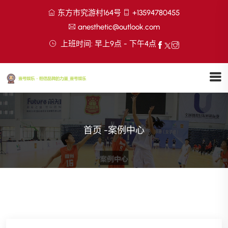
东方市究游村164号
+13594780455
anesthetic@outlook.com
上班时间: 早上9点 - 下午4点
首页
-
案例中心