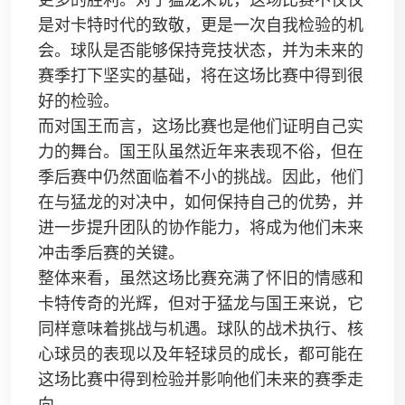
更多的胜利。对于猛龙来说，这场比赛不仅仅
是对卡特时代的致敬，更是一次自我检验的机
会。球队是否能够保持竞技状态，并为未来的
赛季打下坚实的基础，将在这场比赛中得到很
好的检验。
而对国王而言，这场比赛也是他们证明自己实
力的舞台。国王队虽然近年来表现不俗，但在
季后赛中仍然面临着不小的挑战。因此，他们
在与猛龙的对决中，如何保持自己的优势，并
进一步提升团队的协作能力，将成为他们未来
冲击季后赛的关键。
整体来看，虽然这场比赛充满了怀旧的情感和
卡特传奇的光辉，但对于猛龙与国王来说，它
同样意味着挑战与机遇。球队的战术执行、核
心球员的表现以及年轻球员的成长，都可能在
这场比赛中得到检验并影响他们未来的赛季走