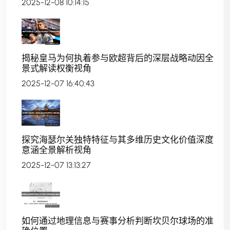
2025-12-08 10:14:15
揭秘皇马为何执着参与欧超背后的深层战略动因全
景式解读权衡视角
2025-12-07 16:40:43
探究海瑟尔关独特特征与其多维历史文化价值深度
意涵全景解析视角
2025-12-07 13:13:27
如何通过地理信息与赛事分析判断坎贝尔球场的准