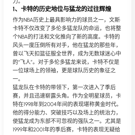
力。
1、卡特的历史地位与猛龙的过往辉煌
作为NBA历史上最具影响力的球员之一，文斯·
卡特不仅改变了多伦多猛龙队的命运，也将整
个NBA的打法和文化推向了新的高度。卡特的
风头一度压倒所有对手，他在猛龙的那些年，
曾以飞天扣篮征服全世界，成为无数球迷心中
的“飞人”。对于多伦多猛龙来说，卡特不仅是
一位球场上的领袖，更是球队历史的象征之
一。
猛龙队在卡特的带领下，第一次进入了季后
赛，并且迅速崭露头角。作为全明星球员，卡
特在1998年到2004年间的表现堪称黄金时代。
他的得分能力、突破技巧以及场上的统治力，
使猛龙成为东部不可忽视的强队之一。尤其是
1999年和2001年的季后赛，卡特的表现无疑给