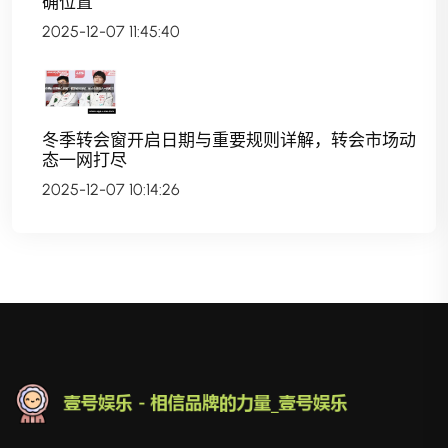
确位置
2025-12-07 11:45:40
冬季转会窗开启日期与重要规则详解，转会市场动
态一网打尽
2025-12-07 10:14:26