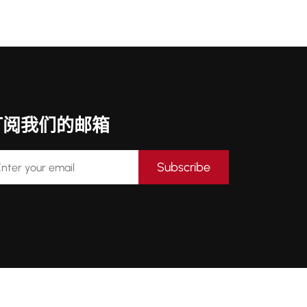
订阅我们的邮箱
Subscribe