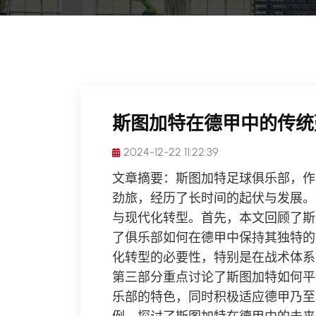
斯图加特在德甲中的传统
2024-12-22 11:22:39
文章摘要：斯图加特足球俱乐部，作
劲旅，经历了长时间的起伏与发展。
与现代化转型。首先，本文回顾了斯
了俱乐部如何在德甲中保持其独特的
化转型的必要性，特别是在战术体系
第三部分重点讨论了斯图加特如何平
乐部的特色，同时积极适应德甲乃至