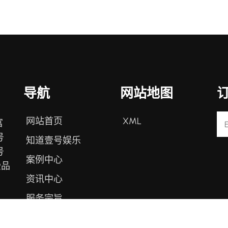
导航
网站地图
网站首页
XML
富
号
知道壹号娱乐
号
案例中心
受品
资讯中心
服务宗旨
交流壹号娱乐官网