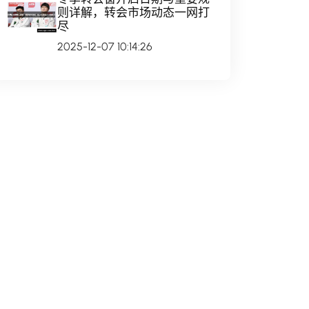
则详解，转会市场动态一网打
尽
2025-12-07 10:14:26