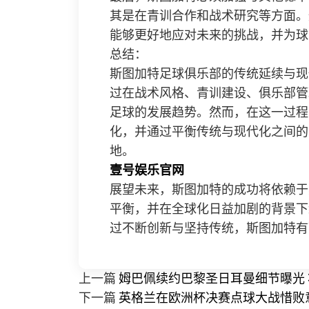
其是在青训合作和战术研究等方面。
能够更好地应对未来的挑战，并为球
总结：
斯图加特足球俱乐部的传统延续与现
过在战术风格、青训建设、俱乐部管
足球的发展趋势。然而，在这一过程
化，并通过平衡传统与现代化之间的
地。
壹号娱乐官网
展望未来，斯图加特的成功将依赖于
平衡，并在全球化日益加剧的背景下
过不断创新与坚持传统，斯图加特有
上一篇
姆巴佩续约巴黎圣日耳曼细节曝光
下一篇
英格兰在欧洲杯决赛点球大战惜败