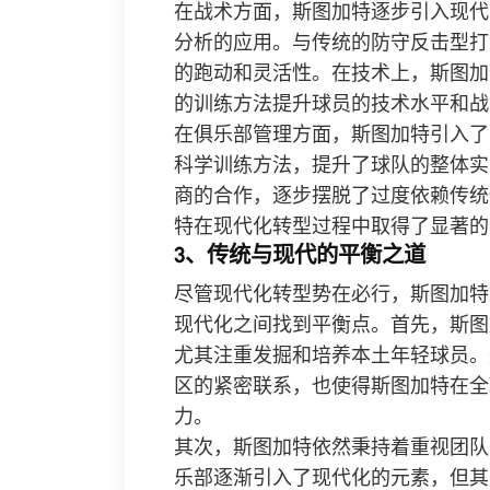
在战术方面，斯图加特逐步引入现代
分析的应用。与传统的防守反击型打
的跑动和灵活性。在技术上，斯图加
的训练方法提升球员的技术水平和战
在俱乐部管理方面，斯图加特引入了
科学训练方法，提升了球队的整体实
商的合作，逐步摆脱了过度依赖传统
特在现代化转型过程中取得了显著的
3、传统与现代的平衡之道
尽管现代化转型势在必行，斯图加特
现代化之间找到平衡点。首先，斯图
尤其注重发掘和培养本土年轻球员。
区的紧密联系，也使得斯图加特在全
力。
其次，斯图加特依然秉持着重视团队
乐部逐渐引入了现代化的元素，但其