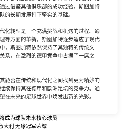
通过借鉴其他俱乐部的成功经验，斯图加特
队的长期发展打下坚实的基础。
代化转型是一个充满挑战和机遇的过程。通
理等方面的革新，斯图加特逐步适应了现代
中，斯图加特依然保持了其独特的传统文
关系，在激烈的德甲竞争中占据了一席之
其能否在传统和现代化之间找到更为精妙的
继续保持其在德甲和欧洲足坛的竞争力。通
望在未来的足球世界中焕发出新的光彩。
 将成为球队未来核心球员
意大利 无缘冠军荣耀