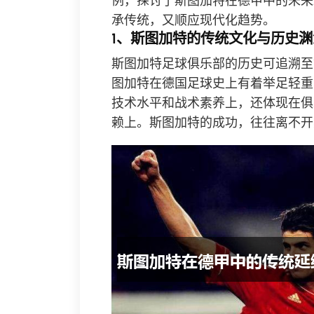
例，探讨了斯图加特在德甲中的未来
承传统，又顺应现代化趋势。
1、斯图加特的传统文化与历史渊
斯图加特足球俱乐部的历史可追溯至
图加特在德国足球史上有着举足轻重
技术水平和战术素养上，还体现在俱
赖上。斯图加特的成功，往往离不开