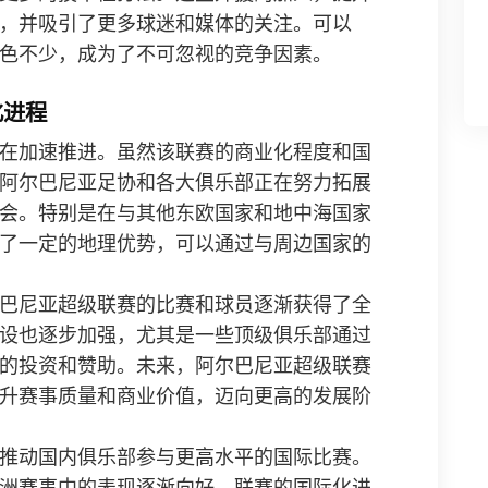
，并吸引了更多球迷和媒体的关注。可以
色不少，成为了不可忽视的竞争因素。
化进程
在加速推进。虽然该联赛的商业化程度和国
阿尔巴尼亚足协和各大俱乐部正在努力拓展
会。特别是在与其他东欧国家和地中海国家
了一定的地理优势，可以通过与周边国家的
巴尼亚超级联赛的比赛和球员逐渐获得了全
设也逐步加强，尤其是一些顶级俱乐部通过
的投资和赞助。未来，阿尔巴尼亚超级联赛
升赛事质量和商业价值，迈向更高的发展阶
推动国内俱乐部参与更高水平的国际比赛。