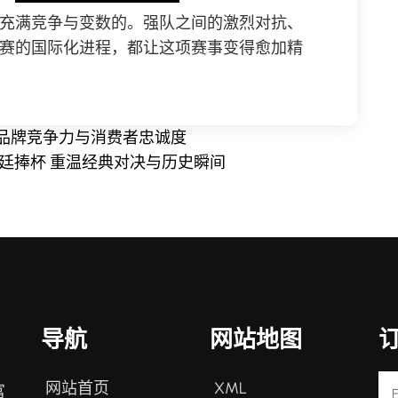
充满竞争与变数的。强队之间的激烈对抗、
赛的国际化进程，都让这项赛事变得愈加精
品牌竞争力与消费者忠诚度
阿根廷捧杯 重温经典对决与历史瞬间
导航
网站地图
网站首页
XML
富