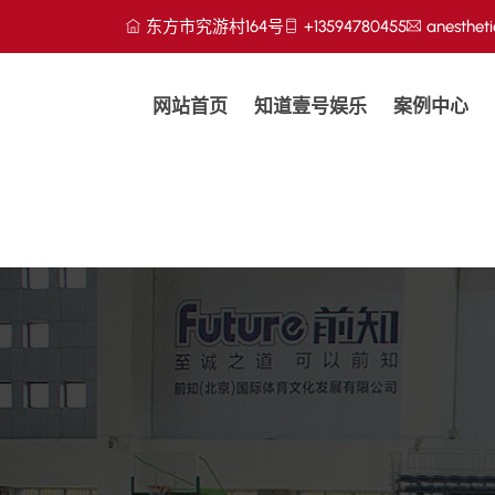
东方市究游村164号
+13594780455
anesthet
网站首页
知道壹号娱乐
案例中心