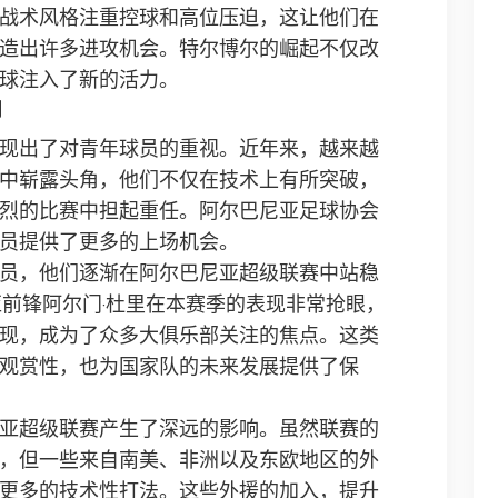
战术风格注重控球和高位压迫，这让他们在
造出许多进攻机会。特尔博尔的崛起不仅改
球注入了新的活力。
响
现出了对青年球员的重视。近年来，越来越
中崭露头角，他们不仅在技术上有所突破，
烈的比赛中担起重任。阿尔巴尼亚足球协会
员提供了更多的上场机会。
员，他们逐渐在阿尔巴尼亚超级联赛中站稳
亚前锋阿尔门·杜里在本赛季的表现非常抢眼，
现，成为了众多大俱乐部关注的焦点。这类
观赏性，也为国家队的未来发展提供了保
亚超级联赛产生了深远的影响。虽然联赛的
，但一些来自南美、非洲以及东欧地区的外
更多的技术性打法。这些外援的加入，提升