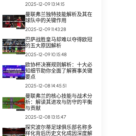
2025-12-09 13:14:15
曼联弗兰独特技能解析及其在
球队中的关键作用
2025-12-09 11:43:28
巴萨战胜皇马却难以夺得欧冠
的五大原因解析
2025-12-09 10:15:48
欧协杯决赛规则解析：十大必
知细节助你全面了解赛事关键
要点
2025-12-08 14:45:51
曼联弗兰的核心技能与战术分
析：解读其进攻与防守的平衡
与贡献
2025-12-08 13:15:47
探究波尔蒂足球俱乐部名称多
样化背后历史文化成因深度解