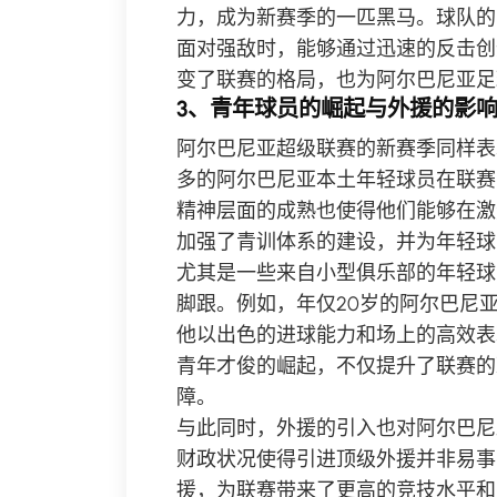
力，成为新赛季的一匹黑马。球队的
面对强敌时，能够通过迅速的反击创
变了联赛的格局，也为阿尔巴尼亚足
3、青年球员的崛起与外援的影
阿尔巴尼亚超级联赛的新赛季同样表
多的阿尔巴尼亚本土年轻球员在联赛
精神层面的成熟也使得他们能够在激
加强了青训体系的建设，并为年轻球
尤其是一些来自小型俱乐部的年轻球
脚跟。例如，年仅20岁的阿尔巴尼
他以出色的进球能力和场上的高效表
青年才俊的崛起，不仅提升了联赛的
障。
与此同时，外援的引入也对阿尔巴尼
财政状况使得引进顶级外援并非易事
援，为联赛带来了更高的竞技水平和