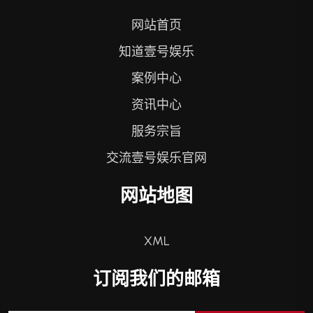
网站首页
知道壹号娱乐
案例中心
资讯中心
服务宗旨
交流壹号娱乐官网
网站地图
XML
订阅我们的邮箱