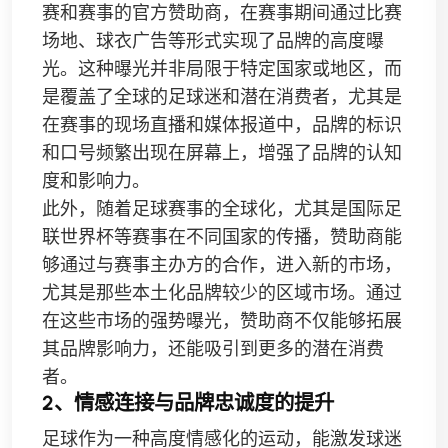
赛和赛事的官方赞助商，在赛事期间通过比赛
场地、球衣广告等形式实现了品牌的高度曝
光。这种曝光并非局限于特定国家或地区，而
是覆盖了全球的足球迷和潜在消费者，尤其是
在赛事的现场直播和媒体报道中，品牌的标识
和口号频繁出现在屏幕上，增强了品牌的认知
度和影响力。
此外，随着足球赛事的全球化，尤其是国际足
联世界杯等赛事在不同国家的传播，赞助商能
够通过与赛事主办方的合作，进入新的市场，
尤其是那些本土化品牌较少的区域市场。通过
在这些市场的强势曝光，赞助商不仅能够拓展
其品牌影响力，还能吸引到更多的潜在消费
者。
2、情感连接与品牌忠诚度的提升
足球作为一种高度情感化的运动，能激发球迷