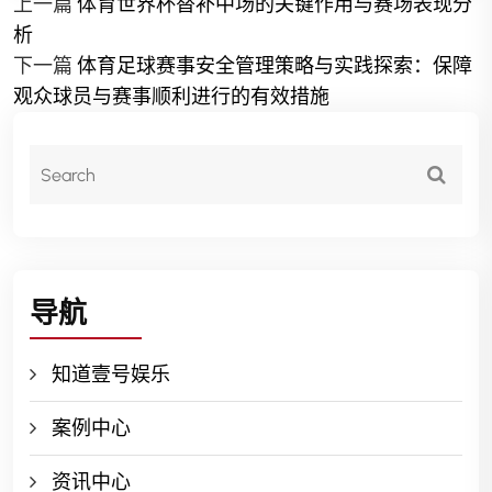
上一篇
体育世界杯替补中场的关键作用与赛场表现分
析
下一篇
体育足球赛事安全管理策略与实践探索：保障
观众球员与赛事顺利进行的有效措施
导航
知道壹号娱乐
案例中心
资讯中心