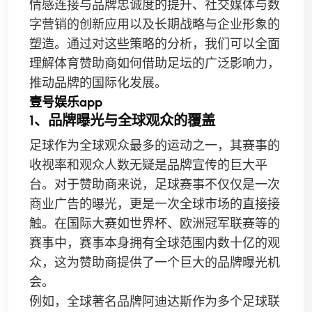
情感连接与品牌忠诚度的提升、社交媒体与数
字营销的创新应用以及长期战略与企业形象的
塑造。通过对这些策略的分析，我们可以全面
理解体育赞助商如何借助足坛的广泛影响力，
推动品牌的国际化发展。
壹号娱乐app
1、品牌曝光与全球观众的覆盖
足球作为全球观众最多的运动之一，其赛事的
收视率和观众人数无疑是品牌宣传的巨大平
台。对于赞助商来说，足球赛事不仅仅是一次
商业广告的曝光，更是一次全球市场的直接接
触。在国际大赛如世界杯、欧洲冠军联赛等的
赛事中，赛事本身拥有全球范围内数十亿的观
众，这为赞助商提供了一个巨大的品牌曝光机
会。
例如，全球著名品牌阿迪达斯作为多个足球联