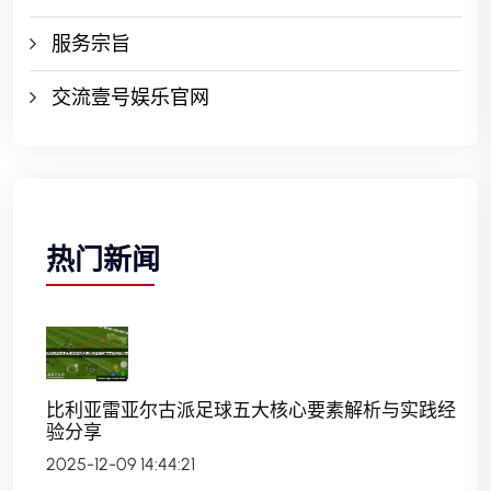
服务宗旨
交流壹号娱乐官网
热门新闻
比利亚雷亚尔古派足球五大核心要素解析与实践经
验分享
2025-12-09 14:44:21