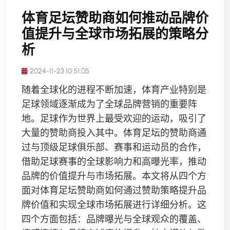
体育足坛赞助商如何推动品牌价
值提升与全球市场拓展的策略分
析
2024-11-23 10:51:05
随着全球化的进程不断加速，体育产业特别是
足球领域逐渐成为了全球品牌营销的重要阵
地。足球作为世界上最受欢迎的运动，吸引了
大量的赞助商投入其中。体育足坛的赞助商通
过与顶级足球俱乐部、赛事和运动员的合作，
借助足球赛事的全球影响力和高曝光率，推动
品牌的价值提升与市场拓展。本文将从四个方
面对体育足坛赞助商如何通过赞助策略提升品
牌价值和实现全球市场拓展进行详细分析。这
四个方面包括：品牌曝光与全球观众的覆盖、