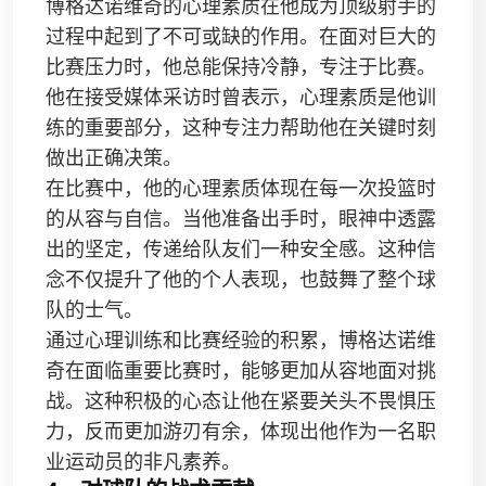
博格达诺维奇的心理素质在他成为顶级射手的
过程中起到了不可或缺的作用。在面对巨大的
比赛压力时，他总能保持冷静，专注于比赛。
他在接受媒体采访时曾表示，心理素质是他训
练的重要部分，这种专注力帮助他在关键时刻
做出正确决策。
在比赛中，他的心理素质体现在每一次投篮时
的从容与自信。当他准备出手时，眼神中透露
出的坚定，传递给队友们一种安全感。这种信
念不仅提升了他的个人表现，也鼓舞了整个球
队的士气。
通过心理训练和比赛经验的积累，博格达诺维
奇在面临重要比赛时，能够更加从容地面对挑
战。这种积极的心态让他在紧要关头不畏惧压
力，反而更加游刃有余，体现出他作为一名职
业运动员的非凡素养。