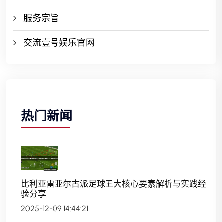
服务宗旨
交流壹号娱乐官网
热门新闻
比利亚雷亚尔古派足球五大核心要素解析与实践经
验分享
2025-12-09 14:44:21