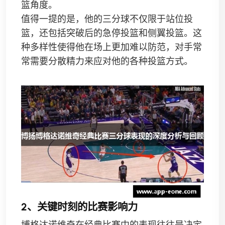
篮角度。
值得一提的是，他的三分球不仅限于站位投
篮，还包括突破后的急停投篮和侧翼投篮。这
种多样性使得他在场上更加难以防范，对手常
常需要分散精力来应对他的各种投篮方式。
2、关键时刻的比赛影响力
博格达诺维奇在经典比赛中的表现往往是决定