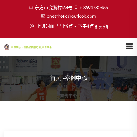
东方市究游村164号
+13594780455
anesthetic@outlook.com
上班时间: 早上9点 - 下午4点
首页
-
案例中心