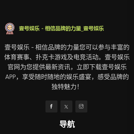
壹号娱乐 - 相信品牌的力量您可以参与丰富的
体育赛事、扑克卡游戏及电竞活动。壹号娱乐
官网为您提供最新资讯，立即下载壹号娱乐
APP，享受随时随地的娱乐盛宴，感受品牌的
独特魅力！
导航