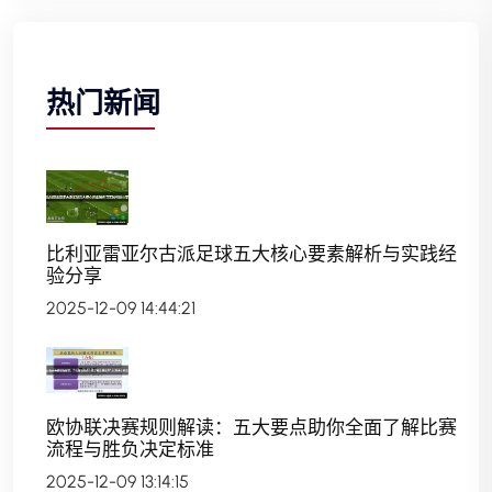
热门新闻
比利亚雷亚尔古派足球五大核心要素解析与实践经
验分享
2025-12-09 14:44:21
欧协联决赛规则解读：五大要点助你全面了解比赛
流程与胜负决定标准
2025-12-09 13:14:15