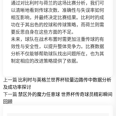
通过对比利时与荷兰的这场比赛分析，我们可
以清晰地看到传球次数、准确性与失误率如何
相互影响，并最终决定比赛结果。比利时的成
功在于其出色的控球和传球策略，而荷兰则需
要反思自身在这些方面的不足。
未来，球队在战术布置时需更加注重传球的有
效性与安全性，以提升整体竞争力。比赛数据
分析不仅能够帮助球队找出问题所在，也为其
制定相应的改进策略提供了依据。
上一篇
比利时与英格兰世界杯较量边路传中数据分析
及成功率探讨
下一篇
禁区外的魔力任意球 世界杯传奇球员精彩瞬间
回顾