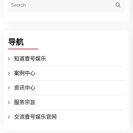
导航
知道壹号娱乐
案例中心
资讯中心
服务宗旨
交流壹号娱乐官网