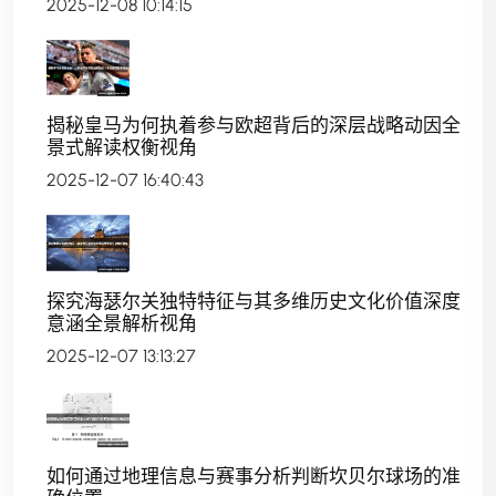
2025-12-08 10:14:15
揭秘皇马为何执着参与欧超背后的深层战略动因全
景式解读权衡视角
2025-12-07 16:40:43
探究海瑟尔关独特特征与其多维历史文化价值深度
意涵全景解析视角
2025-12-07 13:13:27
如何通过地理信息与赛事分析判断坎贝尔球场的准