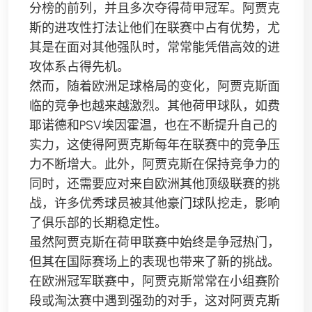
分榜的前列，并且多次夺得荷甲冠军。阿贾克
斯的进攻性打法让他们在联赛中占有优势，尤
其是在面对其他强队时，常常能凭借高效的进
攻体系占得先机。
然而，随着欧洲足球格局的变化，阿贾克斯面
临的竞争也越来越激烈。其他荷甲球队，如费
耶诺德和PSV埃因霍温，也在不断提升自己的
实力，这使得阿贾克斯每年在联赛中的竞争压
力不断增大。此外，阿贾克斯在保持竞争力的
同时，还需要应对来自欧洲其他顶级联赛的挑
战，许多优秀球员被其他豪门球队挖走，影响
了俱乐部的长期稳定性。
虽然阿贾克斯在荷甲联赛中始终是争冠热门，
但其在国际赛场上的表现也带来了新的挑战。
在欧洲冠军联赛中，阿贾克斯常常在小组赛阶
段或淘汰赛中遇到强劲的对手，这对阿贾克斯