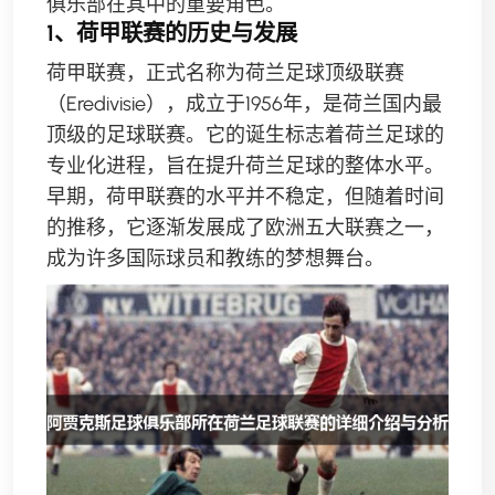
俱乐部在其中的重要角色。
1、荷甲联赛的历史与发展
荷甲联赛，正式名称为荷兰足球顶级联赛
（Eredivisie），成立于1956年，是荷兰国内最
顶级的足球联赛。它的诞生标志着荷兰足球的
专业化进程，旨在提升荷兰足球的整体水平。
早期，荷甲联赛的水平并不稳定，但随着时间
的推移，它逐渐发展成了欧洲五大联赛之一，
成为许多国际球员和教练的梦想舞台。