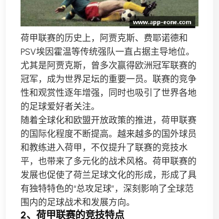
荷甲联赛的历史上，阿贾克斯、费耶诺德和
PSV埃因霍温等传统强队一直占据主导地位。
尤其是阿贾克斯，曾多次赢得欧洲冠军联赛的
冠军，成为世界足坛的重要一员。联赛的竞争
性和观赏性逐年增强，同时也吸引了世界各地
的足球爱好者关注。
随着全球化和欧盟开放政策的推进，荷甲联赛
的国际化程度不断提高。越来越多的国外球员
和教练进入荷甲，不仅提升了联赛的竞技水
平，也带来了多元化的战术风格。荷甲联赛的
发展也促使了荷兰足球文化的形成，形成了具
有独特特色的“总攻足球”，深刻影响了全球范
围内的足球战术和发展方向。
2、荷甲联赛的竞技特点