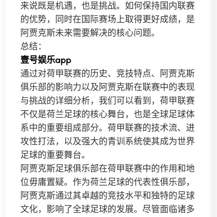
来说既是机遇，也是挑战。如何保持国内联赛
的优势，同时在国际赛场上取得更好成绩，是
阿贾克斯未来需要解决的核心问题。
总结：
壹号娱乐app
通过对荷甲联赛的历史、竞技特点、阿贾克斯
俱乐部的影响力以及阿贾克斯在联赛中的表现
与挑战的详细分析，我们可以看到，荷甲联赛
不仅是荷兰足球的核心舞台，也是全球足球体
系中的重要组成部分。荷甲联赛的技术流、进
攻性打法，以及强大的青训系统使其成为世界
足球的重要舞台。
阿贾克斯足球俱乐部在荷甲联赛中的作用和地
位毋庸置疑。作为荷兰足球的代表性俱乐部，
阿贾克斯通过其卓越的竞技水平和独特的足球
文化，影响了全球足球的发展。尽管面临诸多