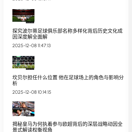
探究波尔蒂足球俱乐部名称多样化背后历史文化成
因深度解全面解
2025-12-08 11:47:13
坎贝尔担任什么位置 他在足球场上的角色与影响分
析
2025-12-08 10:14:15
揭秘皇马为何执着参与欧超背后的深层战略动因全
景式解读权衡视角