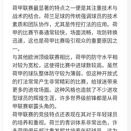
荷甲联赛最显著的特点之一便是其注重技术与
战术的结合。荷兰足球的传统强调球员的技术
素质和团队协作，尤其是传控打法的应用。荷
甲的比赛节奏通常较快，场面流畅，攻防转换
迅速，这也是荷甲比赛吸引观众的重要原因之
一。
与其他欧洲顶级联赛相比，荷甲的防守水平相
对较为宽松，这使得比赛中进球数较高。虽然
荷甲的球队整体防守较为薄弱，但这种开放式
的打法常常产生非常精彩的比赛，给球迷带来
更多的进攻场面。这种风格也造就了不少进攻
型球员的辉煌生涯，许多世界级前锋都是从荷
甲联赛崭露头角的。
荷甲联赛的竞技特点还表现在其对于年轻球员
的培养和重视。荷兰的青训体系非常出色，许
多荷甲俱乐部注重发掘并培养年轻球员，这为