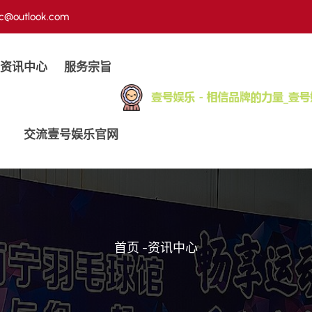
ic@outlook.com
资讯中心
服务宗旨
交流壹号娱乐官网
首页
-
资讯中心