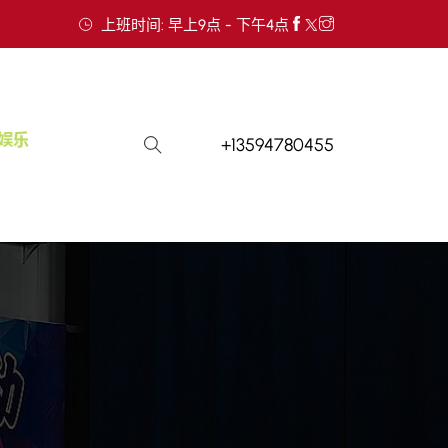
上班时间: 早上9点 - 下午4点
+13594780455