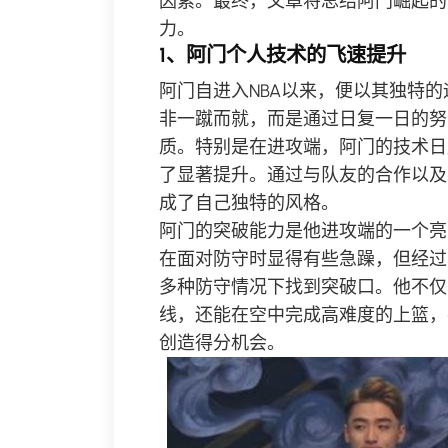
因素。最终，文章将总结阿门崛起的
力。
1、阿门个人技术的飞速提升
阿门自进入NBA以来，便以其独特
非一蹴而就，而是通过日复一日的努
质。特别是在进攻端，阿门的技术日
了显著提升。通过与队友的合作以及
成了自己独特的风格。
阿门的突破能力是他进攻端的一个亮
在面对防守时显得有些急躁，但经过
多种防守情况下找到突破口。他不仅
线，还能在空中完成高难度的上篮，
创造得分机会。