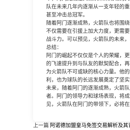
队在未来几年内逐渐从一支年轻的重
甚至冲击总冠军。
随着阿门逐渐成熟，火箭队也将围绕
不仅需要在引援上加大力度，更需要
战斗力。可以预见，火箭队的未来，
总结：
阿门的崛起不仅仅是个人的荣耀，更
的飞速提升到与队友的默契配合，再
为火箭队不可或缺的核心力量。他的
利，也为球队的长远发展奠定了坚实
未来，随着阿门的逐渐成熟，火箭队
者。阿门的领导力和球场表现，将成
见，火箭队在阿门的带领下，必将在
上一篇
阿诺德加盟皇马免签交易解析及其