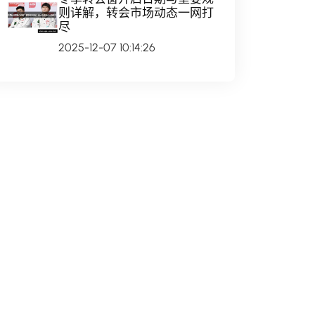
则详解，转会市场动态一网打
尽
2025-12-07 10:14:26