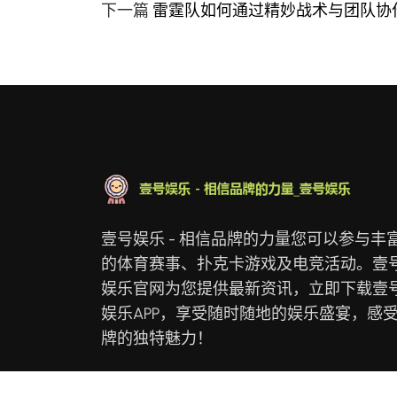
下一篇
雷霆队如何通过精妙战术与团队协作
壹号娱乐 - 相信品牌的力量您可以参与丰
的体育赛事、扑克卡游戏及电竞活动。壹
娱乐官网为您提供最新资讯，立即下载壹
娱乐APP，享受随时随地的娱乐盛宴，感
牌的独特魅力！