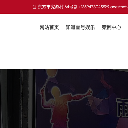
东方市究游村164号
+13594780455
anesthet
网站首页
知道壹号娱乐
案例中心