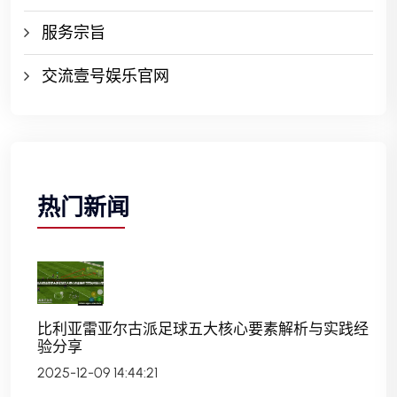
服务宗旨
交流壹号娱乐官网
热门新闻
比利亚雷亚尔古派足球五大核心要素解析与实践经
验分享
2025-12-09 14:44:21