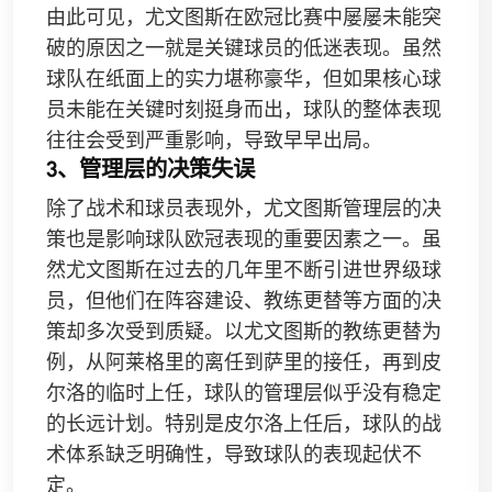
由此可见，尤文图斯在欧冠比赛中屡屡未能突
破的原因之一就是关键球员的低迷表现。虽然
球队在纸面上的实力堪称豪华，但如果核心球
员未能在关键时刻挺身而出，球队的整体表现
往往会受到严重影响，导致早早出局。
3、管理层的决策失误
除了战术和球员表现外，尤文图斯管理层的决
策也是影响球队欧冠表现的重要因素之一。虽
然尤文图斯在过去的几年里不断引进世界级球
员，但他们在阵容建设、教练更替等方面的决
策却多次受到质疑。以尤文图斯的教练更替为
例，从阿莱格里的离任到萨里的接任，再到皮
尔洛的临时上任，球队的管理层似乎没有稳定
的长远计划。特别是皮尔洛上任后，球队的战
术体系缺乏明确性，导致球队的表现起伏不
定。