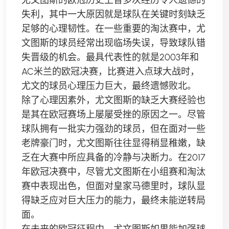
尤文图斯的欧冠历史上曾多次经历令人遗憾的
失利，其中一大原因就是球队在关键时刻缺乏
足够的心理韧性。在一些重要的淘汰赛中，尤
文图斯的球员经常出现临场失误，导致球队错
失晋级的机会。最具代表性的就是2003年和
AC米兰的欧冠决赛，比赛进入点球大战时，
尤文的球员心理压力巨大，最终遗憾败北。
除了心理因素外，尤文图斯的缺乏大赛经验也
是其在欧冠赛场上屡屡受挫的原因之一。尽管
球队拥有一批实力强劲的球员，但在面对一些
老牌豪门时，尤文图斯往往显得稍显稚嫩，缺
乏在大赛中所应具备的冷静与决断力。在2017
年欧冠决赛中，尽管尤文图斯在小组赛和淘汰
赛中表现出色，但面对皇家马德里时，球队显
得缺乏应对巨大压力的能力，最终未能逆转局
面。