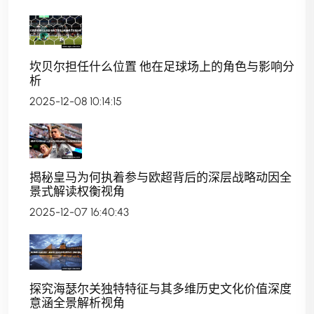
坎贝尔担任什么位置 他在足球场上的角色与影响分
析
2025-12-08 10:14:15
揭秘皇马为何执着参与欧超背后的深层战略动因全
景式解读权衡视角
2025-12-07 16:40:43
探究海瑟尔关独特特征与其多维历史文化价值深度
意涵全景解析视角