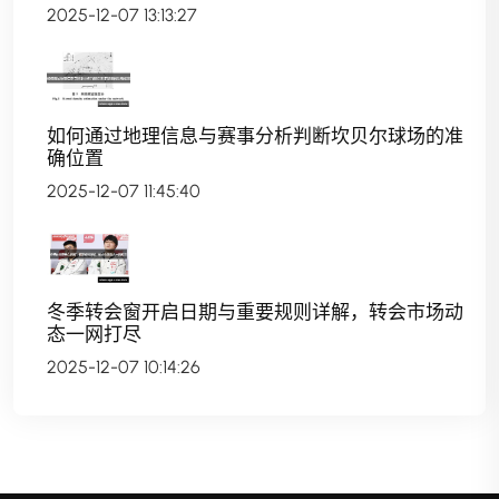
2025-12-07 13:13:27
如何通过地理信息与赛事分析判断坎贝尔球场的准
确位置
2025-12-07 11:45:40
冬季转会窗开启日期与重要规则详解，转会市场动
态一网打尽
2025-12-07 10:14:26