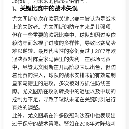
取教训，为未来的挑战提供借鉴。
1、关键比赛中的战术失误
尤文图斯多次在欧冠关键比赛中被认为是战术
上的失败者。尤文图斯的防守向来是其强项，
但在一些重要的欧冠比赛中，球队却因过度依
赖防守而忽视了进攻的多样性，导致比赛局势
难以逆转。最具代表性的案例莫过于2017年欧
冠决赛对阵皇家马德里的失利。在那场比赛
中，尽管尤文图斯在开局阶段表现出色，但随
着比赛的深入，球队的战术安排未能有效遏制
皇家马德里的进攻，多次被对方抓住防线空
隙。尤文图斯在攻防转换中的迟缓以及中场的
控制力不足，导致了球队未能在关键时刻进行
有效的调整。
此外，尤文图斯在许多欧冠淘汰赛中也表现出
过于保守的战术策略。譬如在2018年对阵热刺