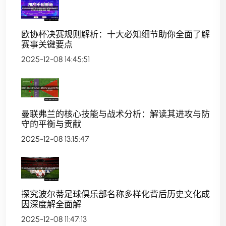
欧协杯决赛规则解析：十大必知细节助你全面了解
赛事关键要点
2025-12-08 14:45:51
曼联弗兰的核心技能与战术分析：解读其进攻与防
守的平衡与贡献
2025-12-08 13:15:47
探究波尔蒂足球俱乐部名称多样化背后历史文化成
因深度解全面解
2025-12-08 11:47:13