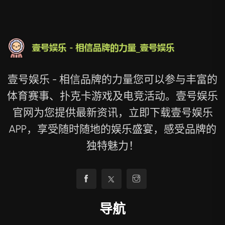
壹号娱乐 - 相信品牌的力量您可以参与丰富的
体育赛事、扑克卡游戏及电竞活动。壹号娱乐
官网为您提供最新资讯，立即下载壹号娱乐
APP，享受随时随地的娱乐盛宴，感受品牌的
独特魅力！
导航