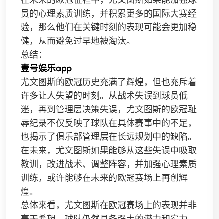
在未来的欧冠征程中，尤文图斯如果能加强球
员的心理素质训练，并积累更多的国际大赛经
验，那么他们在关键时刻的表现可能会更加稳
健，从而避免过早地被淘汰。
总结：
壹号娱乐app
尤文图斯的欧冠历史充满了辉煌，但也充斥着
许多让人失望的时刻。从战术失误到球员低
迷，再到管理层决策失误，尤文图斯的欧冠耻
辱纪录不仅反映了球队在具体赛事中的不足，
也揭示了俱乐部管理层在长远规划中的缺陷。
在未来，尤文图斯如果能够从这些失误中吸取
教训，改进战术、调整阵容，并加强心理素质
训练，或许能够在未来的欧冠赛场上再创辉
煌。
总体来看，尤文图斯在欧冠赛场上的表现并非