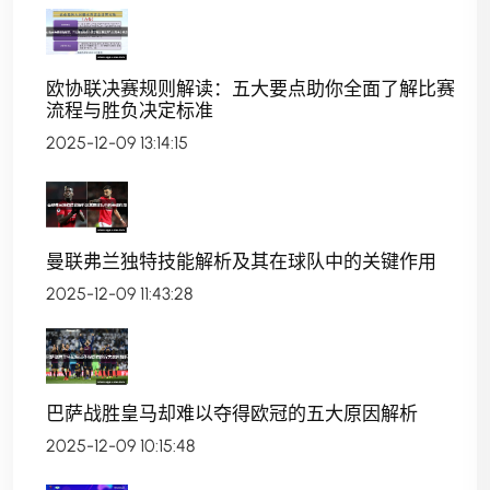
欧协联决赛规则解读：五大要点助你全面了解比赛
流程与胜负决定标准
2025-12-09 13:14:15
曼联弗兰独特技能解析及其在球队中的关键作用
2025-12-09 11:43:28
巴萨战胜皇马却难以夺得欧冠的五大原因解析
2025-12-09 10:15:48