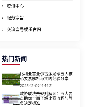
资讯中心
服务宗旨
交流壹号娱乐官网
热门新闻
比利亚雷亚尔古派足球五大核
心要素解析与实践经验分享
2025-12-09 14:44:21
欧协联决赛规则解读：五大要
点助你全面了解比赛流程与胜
负决定标准