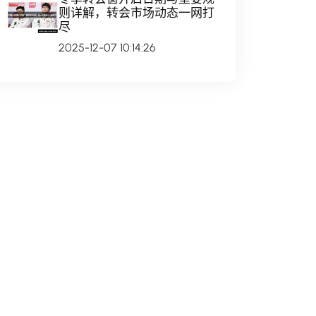
则详解，转会市场动态一网打
尽
2025-12-07 10:14:26