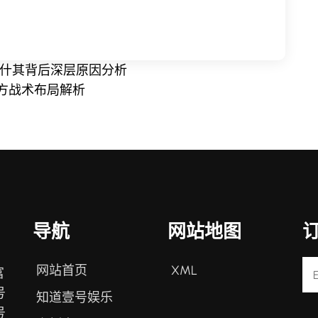
穆什其背后深层原因分析
方战术布局解析
导航
网站地图
网站首页
XML
富
号
知道壹号娱乐
号