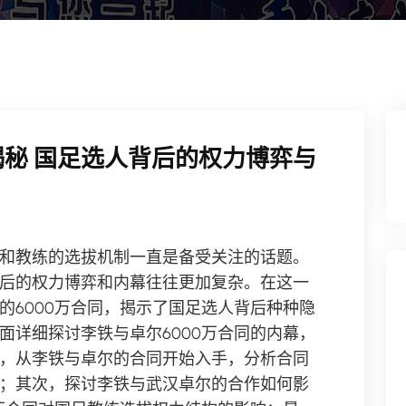
揭秘 国足选人背后的权力博弈与
和教练的选拔机制一直是备受关注的话题。
后的权力博弈和内幕往往更加复杂。在这一
的6000万合同，揭示了国足选人背后种种隐
面详细探讨李铁与卓尔6000万合同的内幕，
，从李铁与卓尔的合同开始入手，分析合同
；其次，探讨李铁与武汉卓尔的合作如何影