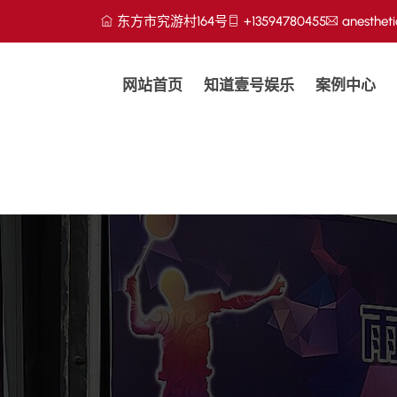
东方市究游村164号
+13594780455
anesthet
网站首页
知道壹号娱乐
案例中心