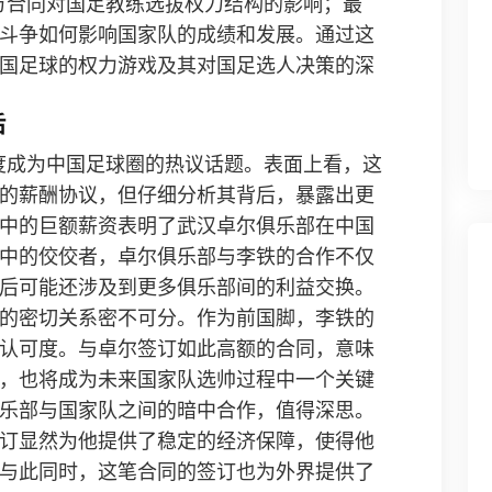
0万合同对国足教练选拔权力结构的影响；最
斗争如何影响国家队的成绩和发展。通过这
国足球的权力游戏及其对国足选人决策的深
后
一度成为中国足球圈的热议话题。表面上看，这
的薪酬协议，但仔细分析其背后，暴露出更
中的巨额薪资表明了武汉卓尔俱乐部在中国
中的佼佼者，卓尔俱乐部与李铁的合作不仅
后可能还涉及到更多俱乐部间的利益交换。
的密切关系密不可分。作为前国脚，李铁的
认可度。与卓尔签订如此高额的合同，意味
，也将成为未来国家队选帅过程中一个关键
乐部与国家队之间的暗中合作，值得深思。
订显然为他提供了稳定的经济保障，使得他
与此同时，这笔合同的签订也为外界提供了