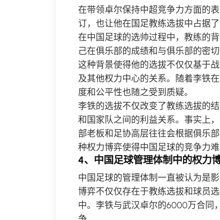
在带领卓尔保持中超竞争力方面的表
订，也让他在国足教练选拔中占据了
在中国足球的选帅过程中，教练的背
己在俱乐部的成绩和与俱乐部的密切
这种背景使得他的选拔不仅仅基于战
及其他权力中心的关系。随着李铁在
度和公平性也随之受到质疑。
李铁的选拔不仅改变了教练选拔的结
和国家队之间的利益关系。事实上，
部老板和足协高层往往会根据俱乐部
种权力博弈使得中国足球的竞争力难
4、中国足球管理体制中的权力
中国足球的管理体制一直被认为是影
博弈不仅仅存在于教练选拔和球员选
中。李铁与武汉卓尔的6000万合
争。