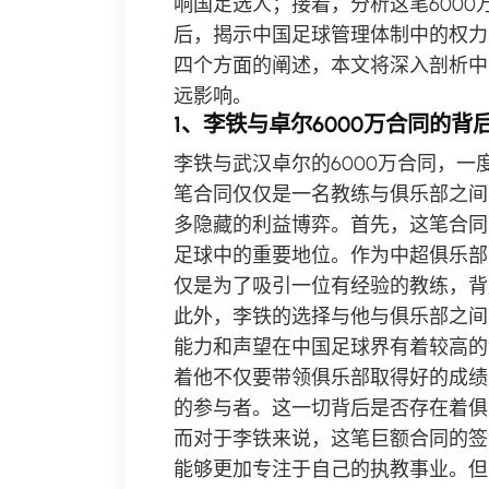
响国足选人；接着，分析这笔600
后，揭示中国足球管理体制中的权力
四个方面的阐述，本文将深入剖析中
远影响。
1、李铁与卓尔6000万合同的背
李铁与武汉卓尔的6000万合同，
笔合同仅仅是一名教练与俱乐部之间
多隐藏的利益博弈。首先，这笔合同
足球中的重要地位。作为中超俱乐部
仅是为了吸引一位有经验的教练，背
此外，李铁的选择与他与俱乐部之间
能力和声望在中国足球界有着较高的
着他不仅要带领俱乐部取得好的成绩
的参与者。这一切背后是否存在着俱
而对于李铁来说，这笔巨额合同的签
能够更加专注于自己的执教事业。但