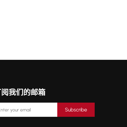
订阅我们的邮箱
Subscribe