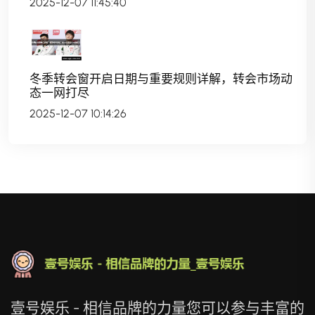
2025-12-07 11:45:40
冬季转会窗开启日期与重要规则详解，转会市场动
态一网打尽
2025-12-07 10:14:26
壹号娱乐 - 相信品牌的力量您可以参与丰富的