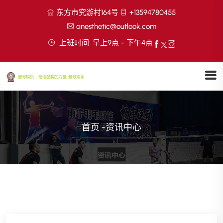
东方市究游村164号
+13594780455
anesthetic@outlook.com
上班时间: 早上9点 - 下午4点
首页
-
资讯中心