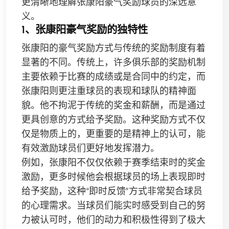
更清晰地理解张康阳豪气奖励球员的深远意
义。
1、张康阳豪气奖励的独特性
张康阳的豪气奖励方式与传统的奖励制度有着
显著的不同。传统上，许多俱乐部的奖励机制
主要依赖于比赛的成绩或是合同中的约定，而
张康阳则更注重球员的表现和球队的精神面
貌。他不拘泥于传统的奖金和薪酬，而是通过
更具创意的方式给予奖励。这种奖励方式不仅
仅是物质上的，更重要的是精神上的认可，能
有效激励球员们更好地发挥潜力。
例如，张康阳不仅仅依赖于赛季结束时的奖金
激励，更多时候他会根据球员的场上表现即时
给予奖励，这种“即时反馈”方式非常契合球员
的心理需求。当球员们能实时感受到自己的努
力被认可时，他们的动力和积极性得到了极大