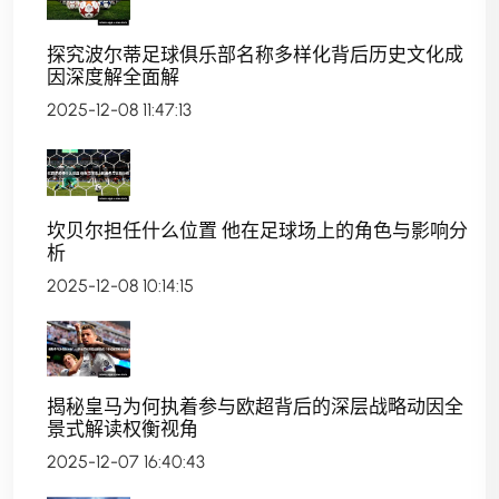
探究波尔蒂足球俱乐部名称多样化背后历史文化成
因深度解全面解
2025-12-08 11:47:13
坎贝尔担任什么位置 他在足球场上的角色与影响分
析
2025-12-08 10:14:15
揭秘皇马为何执着参与欧超背后的深层战略动因全
景式解读权衡视角
2025-12-07 16:40:43