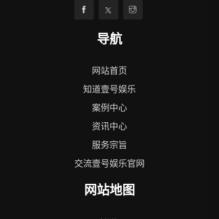
导航
网站首页
知道壹号娱乐
案例中心
资讯中心
服务宗旨
交流壹号娱乐官网
网站地图