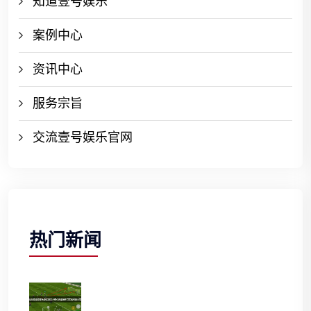
知道壹号娱乐
案例中心
资讯中心
服务宗旨
交流壹号娱乐官网
热门新闻