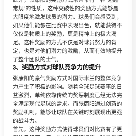
常规”的性质，这种突破性的奖励方式能够最
大限度地激发球员的潜力。球员们会感受到，
如果他们能够在比赛中表现出色，就能获得不
仅仅是物质上的奖励，更是精神上的极大满
足。这种奖励的方式不仅是对球员努力的肯
定，也是对他们潜力的激励，从而有效地提升
了整个团队的士气。
3、奖励方式对球队竞争力的提升
张康阳的豪气奖励方式对国际米兰的整体竞争
力产生了积极的影响。随着全球足球赛事的日
益激烈，单纯依靠传统的奖惩制度已经无法完
全满足现代足球的需求。而张康阳通过创新的
奖励机制，能够让球队在关键时刻展现出更强
的战斗力。
首先，这种奖励方式使得球员们对比赛有了更