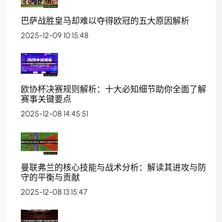
巴萨战胜皇马却难以夺得欧冠的五大原因解析
2025-12-09 10:15:48
欧协杯决赛规则解析：十大必知细节助你全面了解
赛事关键要点
2025-12-08 14:45:51
曼联弗兰的核心技能与战术分析：解读其进攻与防
守的平衡与贡献
2025-12-08 13:15:47