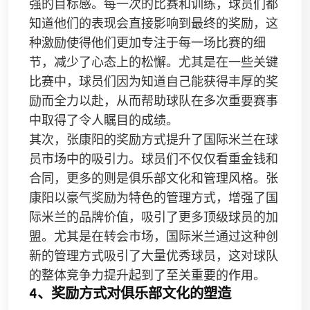
强的目标感。每一次的比赛和训练，球员们都
知道他们的表现会直接影响到最终的奖励，这
种激励使得他们更加专注于每一场比赛的细
节，减少了心态上的松懈。尤其是在一些关键
比赛中，球员们因为知道自己能获得丰厚的奖
励而全力以赴，从而帮助球队在多次重要赛事
中取得了令人瞩目的成绩。
其次，张康阳的奖励方式提升了国际米兰在球
员市场中的吸引力。球员们不仅仅看重金钱和
合同，更多的则是俱乐部文化和管理风格。张
康阳以豪气奖励为特色的管理方式，增强了国
际米兰的品牌价值，吸引了更多顶级球员的加
盟。尤其是在转会市场，国际米兰通过这种创
新的管理方式吸引了大量优秀球员，这对球队
的整体竞争力提升起到了至关重要的作用。
4、奖励方式对俱乐部文化的塑造