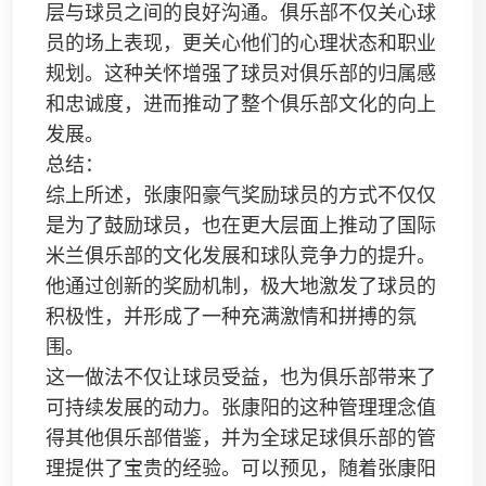
层与球员之间的良好沟通。俱乐部不仅关心球
员的场上表现，更关心他们的心理状态和职业
规划。这种关怀增强了球员对俱乐部的归属感
和忠诚度，进而推动了整个俱乐部文化的向上
发展。
总结：
综上所述，张康阳豪气奖励球员的方式不仅仅
是为了鼓励球员，也在更大层面上推动了国际
米兰俱乐部的文化发展和球队竞争力的提升。
他通过创新的奖励机制，极大地激发了球员的
积极性，并形成了一种充满激情和拼搏的氛
围。
这一做法不仅让球员受益，也为俱乐部带来了
可持续发展的动力。张康阳的这种管理理念值
得其他俱乐部借鉴，并为全球足球俱乐部的管
理提供了宝贵的经验。可以预见，随着张康阳