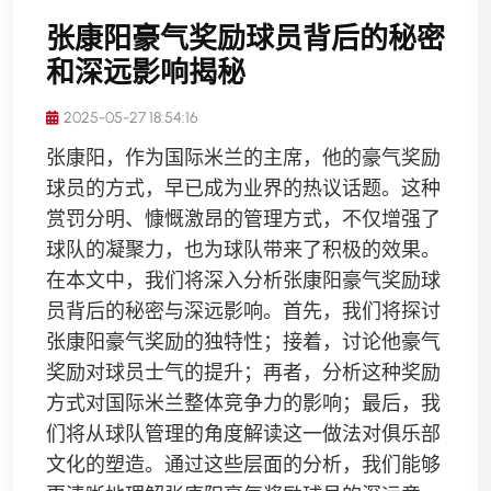
张康阳豪气奖励球员背后的秘密
和深远影响揭秘
2025-05-27 18:54:16
张康阳，作为国际米兰的主席，他的豪气奖励
球员的方式，早已成为业界的热议话题。这种
赏罚分明、慷慨激昂的管理方式，不仅增强了
球队的凝聚力，也为球队带来了积极的效果。
在本文中，我们将深入分析张康阳豪气奖励球
员背后的秘密与深远影响。首先，我们将探讨
张康阳豪气奖励的独特性；接着，讨论他豪气
奖励对球员士气的提升；再者，分析这种奖励
方式对国际米兰整体竞争力的影响；最后，我
们将从球队管理的角度解读这一做法对俱乐部
文化的塑造。通过这些层面的分析，我们能够