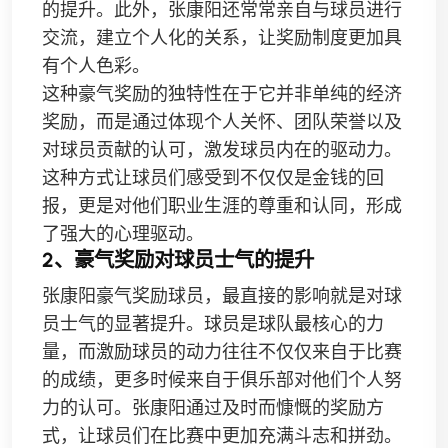
的提升。此外，张康阳还常常亲自与球员进行
交流，建立个人化的关系，让奖励制度更加具
有个人色彩。
这种豪气奖励的独特性在于它并非单纯的经济
奖励，而是通过体现个人关怀、团队荣誉以及
对球员贡献的认可，激发球员内在的驱动力。
这种方式让球员们感受到不仅仅是金钱的回
报，更是对他们职业生涯的尊重和认同，形成
了强大的心理驱动。
2、豪气奖励对球员士气的提升
张康阳豪气奖励球员，最直接的影响就是对球
员士气的显著提升。球员是球队最核心的力
量，而激励球员的动力往往不仅仅来自于比赛
的成绩，更多时候来自于俱乐部对他们个人努
力的认可。张康阳通过及时而慷慨的奖励方
式，让球员们在比赛中更加充满斗志和拼劲。