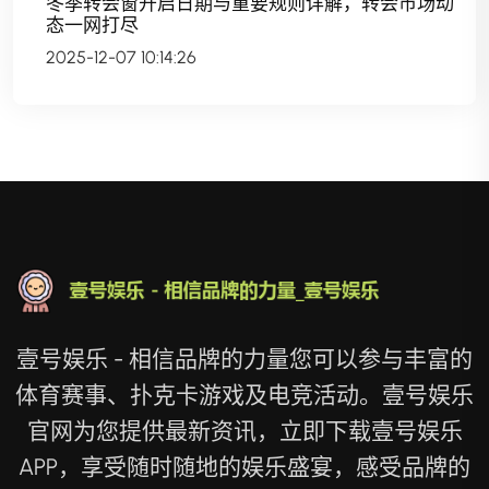
冬季转会窗开启日期与重要规则详解，转会市场动
态一网打尽
2025-12-07 10:14:26
壹号娱乐 - 相信品牌的力量您可以参与丰富的
体育赛事、扑克卡游戏及电竞活动。壹号娱乐
官网为您提供最新资讯，立即下载壹号娱乐
APP，享受随时随地的娱乐盛宴，感受品牌的