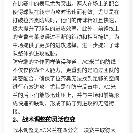
在比赛中的表现尤为突出。两人在场上的配合
使得球队在转守为攻时迅速而有效，尤其是在
打破拉齐奥防线时，他们的传球精准且快速，
极大提升了球队的进攻效率。此外，前锋线上
的吉鲁与莱奥通过不断的跑动和相互掩护，为
中场提供了更多的进攻选择，进一步提升了球
队整体的进攻威胁。
防守端的协作同样值得称道。AC米兰的防线
不仅仅依靠个人能力，更重要的是通过团队的
紧密配合，确保了拉齐奥无法找到足够的空间
进行有效进攻。尤其是在防守反击中，AC米
兰的后卫们能够迅速压上，并与中场和前锋形
成快速的联动，形成了防守到进攻的无缝衔
接。
2、战术调整的灵活应变
战术调整是AC米兰在四分之一决赛中取得大