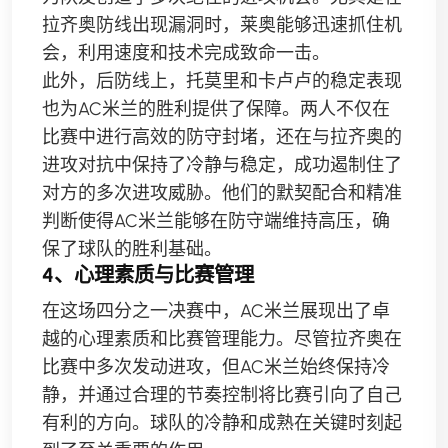
拉齐奥防线出现漏洞时，莱奥能够迅速抓住机
会，利用速度和技术完成致命一击。
此外，后防线上，托莫里和卡卢卢的稳定表现
也为AC米兰的胜利提供了保障。两人不仅在
比赛中进行高效的防守封堵，还在与拉齐奥的
进攻对抗中保持了冷静与稳定，成功遏制住了
对方的多次进攻威胁。他们的默契配合和精准
判断使得AC米兰能够在防守端维持高压，确
保了球队的胜利基础。
4、心理素质与比赛管理
在这场四分之一决赛中，AC米兰展现出了卓
越的心理素质和比赛管理能力。尽管拉齐奥在
比赛中多次发动进攻，但AC米兰始终保持冷
静，并通过合理的节奏控制将比赛引向了自己
有利的方向。球队的冷静和成熟在关键时刻起