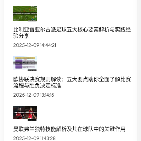
比利亚雷亚尔古派足球五大核心要素解析与实践经
验分享
2025-12-09 14:44:21
欧协联决赛规则解读：五大要点助你全面了解比赛
流程与胜负决定标准
2025-12-09 13:14:15
曼联弗兰独特技能解析及其在球队中的关键作用
2025-12-09 11:43:28