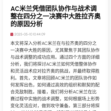
AC米兰凭借团队协作与战术调
整在四分之一决赛中大胜拉齐奥
的原因分析
2025-05-10 10:44:09
本文将深入分析AC米兰在与拉齐奥的四分之
一决赛中大胜的原因，尤其聚焦于其团队协作
与战术调整的成功应用。通过四个方面的详细
分析，我们将探讨AC米兰如何凭借整体协作
和灵活战术应对拉齐奥的挑战，并最终取得胜
利。首先，文章将回顾AC米兰的团队协作如
何发挥出色，如何通过高效的组织和默契的配
合克敌制胜。接着，我们将分析AC米兰在比
赛过程中实施的战术调整，如何根据场上形势
变化灵活应对，做到攻守兼备。第三部分将探