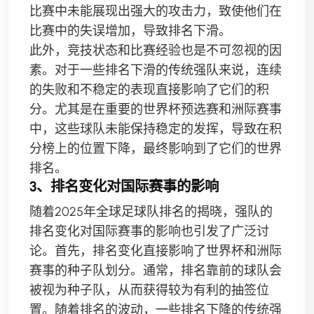
比赛中未能展现出强大的攻击力，致使他们在
比赛中的失误增加，导致排名下滑。
此外，竞技状态和比赛经验也是不可忽视的因
素。对于一些排名下滑的传统强队来说，连续
的失败和不稳定的表现直接影响了它们的积
分。尤其是在重要的世界杯预选赛和洲际赛事
中，这些球队未能保持稳定的发挥，导致在积
分榜上的位置下降，最终影响到了它们的世界
排名。
3、排名变化对国际赛事的影响
随着2025年全球足球队排名的揭晓，强队的
排名变化对国际赛事的影响也引发了广泛讨
论。首先，排名变化直接影响了世界杯和洲际
赛事的种子队划分。通常，排名靠前的球队会
被视为种子队，从而获得较为有利的抽签位
置。随着排名的波动，一些排名下降的传统强