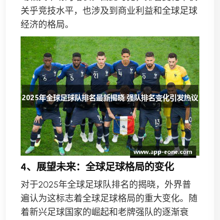
关乎竞技水平，也涉及到商业利益和全球足球
经济的格局。
4、展望未来：全球足球格局的变化
对于2025年全球足球队排名的揭晓，外界普
遍认为这标志着全球足球格局的重大变化。随
着新兴足球国家的崛起和老牌强队的逐渐衰