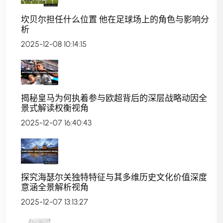
坎贝尔担任什么位置 他在足球场上的角色与影响分
析
2025-12-08 10:14:15
揭秘皇马为何执着参与欧超背后的深层战略动因全
景式解读权衡视角
2025-12-07 16:40:43
探究海瑟尔关独特特征与其多维历史文化价值深度
意涵全景解析视角
2025-12-07 13:13:27