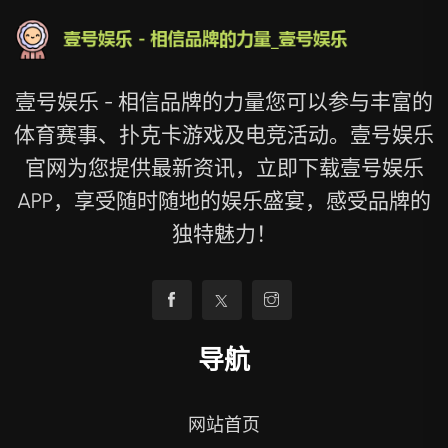
壹号娱乐 - 相信品牌的力量您可以参与丰富的
体育赛事、扑克卡游戏及电竞活动。壹号娱乐
官网为您提供最新资讯，立即下载壹号娱乐
APP，享受随时随地的娱乐盛宴，感受品牌的
独特魅力！
导航
网站首页