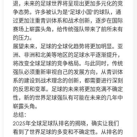
退，未来的足球世界将呈现出更加多元化的竞
争态势。许多被认为是“足球小国”的球队，通
过更加注重青训体系和战术创新，逐步在国际
赛场上崭露头角，给传统强队带来了前所未有
的压力。
展望未来，足球的全球化趋势将更加明显。亚
洲、非洲和北美等地区的足球水平逐渐提升，
将改变全球足球的竞争格局。与此同时，传统
强队必须重新审视自己的发展方向，从青训体
系的建设到战术理念的创新，都需要进行深刻
的反思和变革。足球的未来将更加充满不确定
性，新的世界足球强队有可能在未来的几年中
崭露头角。
总结：
2025年全球足球队排名的揭晓，确实让我们
看到了世界足球的多变和不确定性。从排名的