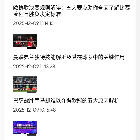
欧协联决赛规则解读：五大要点助你全面了解比赛
流程与胜负决定标准
2025-12-09 13:14:15
曼联弗兰独特技能解析及其在球队中的关键作用
2025-12-09 11:43:28
巴萨战胜皇马却难以夺得欧冠的五大原因解析
2025-12-09 10:15:48