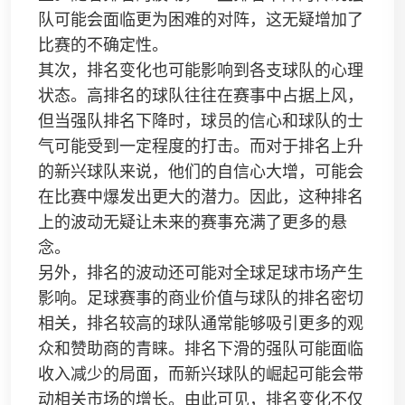
队可能会面临更为困难的对阵，这无疑增加了
比赛的不确定性。
其次，排名变化也可能影响到各支球队的心理
状态。高排名的球队往往在赛事中占据上风，
但当强队排名下降时，球员的信心和球队的士
气可能受到一定程度的打击。而对于排名上升
的新兴球队来说，他们的自信心大增，可能会
在比赛中爆发出更大的潜力。因此，这种排名
上的波动无疑让未来的赛事充满了更多的悬
念。
另外，排名的波动还可能对全球足球市场产生
影响。足球赛事的商业价值与球队的排名密切
相关，排名较高的球队通常能够吸引更多的观
众和赞助商的青睐。排名下滑的强队可能面临
收入减少的局面，而新兴球队的崛起可能会带
动相关市场的增长。由此可见，排名变化不仅