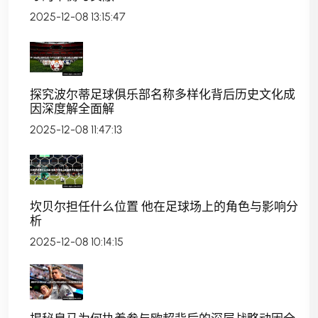
2025-12-08 13:15:47
探究波尔蒂足球俱乐部名称多样化背后历史文化成
因深度解全面解
2025-12-08 11:47:13
坎贝尔担任什么位置 他在足球场上的角色与影响分
析
2025-12-08 10:14:15