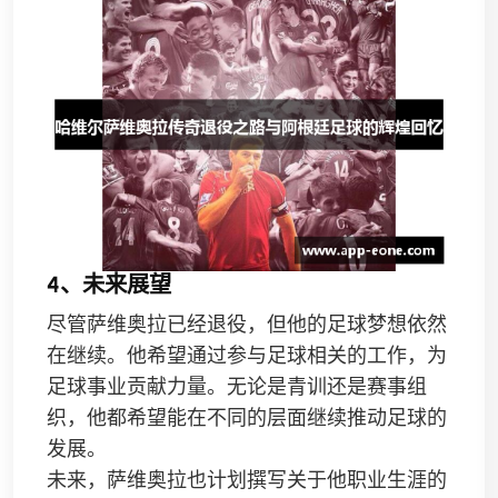
4、未来展望
尽管萨维奥拉已经退役，但他的足球梦想依然
在继续。他希望通过参与足球相关的工作，为
足球事业贡献力量。无论是青训还是赛事组
织，他都希望能在不同的层面继续推动足球的
发展。
未来，萨维奥拉也计划撰写关于他职业生涯的