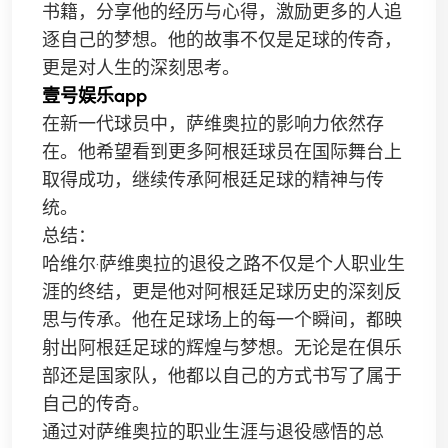
书籍，分享他的经历与心得，激励更多的人追
逐自己的梦想。他的故事不仅是足球的传奇，
更是对人生的深刻思考。
壹号娱乐app
在新一代球员中，萨维奥拉的影响力依然存
在。他希望看到更多阿根廷球员在国际舞台上
取得成功，继续传承阿根廷足球的精神与传
统。
总结：
哈维尔·萨维奥拉的退役之路不仅是个人职业生
涯的终结，更是他对阿根廷足球历史的深刻反
思与传承。他在足球场上的每一个瞬间，都映
射出阿根廷足球的辉煌与梦想。无论是在俱乐
部还是国家队，他都以自己的方式书写了属于
自己的传奇。
通过对萨维奥拉的职业生涯与退役感悟的总