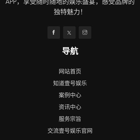
APP，享受随时随地的娱乐盛宴，感受品牌的
独特魅力！
导航
网站首页
知道壹号娱乐
案例中心
资讯中心
服务宗旨
交流壹号娱乐官网