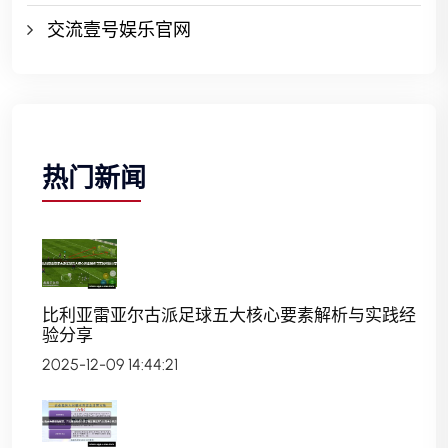
交流壹号娱乐官网
热门新闻
比利亚雷亚尔古派足球五大核心要素解析与实践经
验分享
2025-12-09 14:44:21