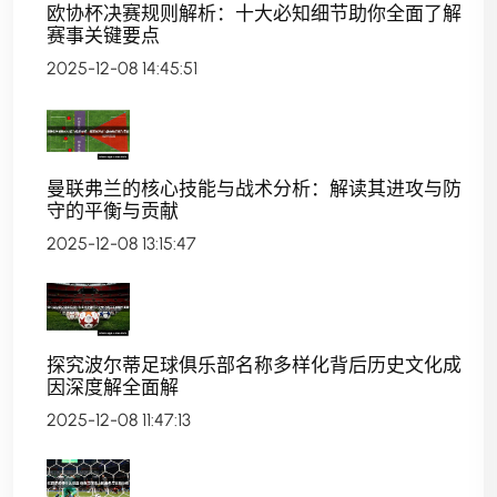
欧协杯决赛规则解析：十大必知细节助你全面了解
赛事关键要点
2025-12-08 14:45:51
曼联弗兰的核心技能与战术分析：解读其进攻与防
守的平衡与贡献
2025-12-08 13:15:47
探究波尔蒂足球俱乐部名称多样化背后历史文化成
因深度解全面解
2025-12-08 11:47:13