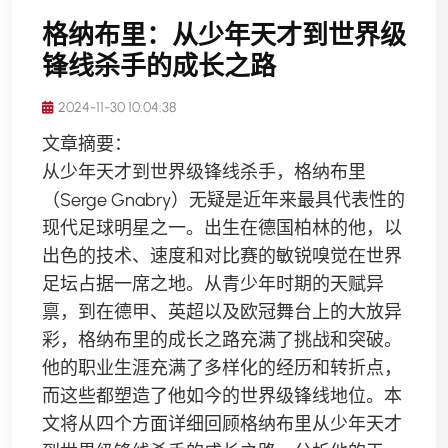
格纳布里：从少年天才到世界级
锋线杀手的成长之路
2024-11-30 10:04:38
文章摘要：
从少年天才到世界级锋线杀手，格纳布里
（Serge Gnabry）无疑是近年来最具代表性的
现代足球明星之一。出生在德国柏林的他，以
出色的技术、速度和对比赛的敏锐嗅觉在世界
足坛占据一席之地。从青少年时期的天赋异
禀，到在德甲、英超以及欧冠舞台上的大放异
彩，格纳布里的成长之路充满了挑战和突破。
他的职业生涯充满了多样化的经历和转折点，
而这些都塑造了他如今的世界级锋线地位。本
文将从四个方面详细回顾格纳布里从少年天才