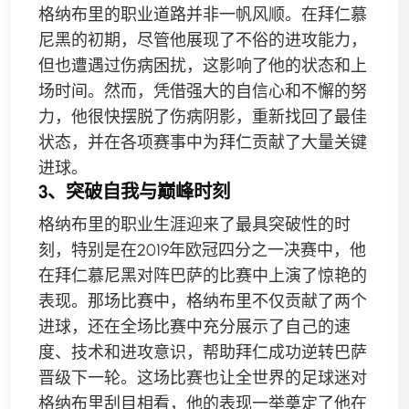
格纳布里的职业道路并非一帆风顺。在拜仁慕
尼黑的初期，尽管他展现了不俗的进攻能力，
但也遭遇过伤病困扰，这影响了他的状态和上
场时间。然而，凭借强大的自信心和不懈的努
力，他很快摆脱了伤病阴影，重新找回了最佳
状态，并在各项赛事中为拜仁贡献了大量关键
进球。
3、突破自我与巅峰时刻
格纳布里的职业生涯迎来了最具突破性的时
刻，特别是在2019年欧冠四分之一决赛中，他
在拜仁慕尼黑对阵巴萨的比赛中上演了惊艳的
表现。那场比赛中，格纳布里不仅贡献了两个
进球，还在全场比赛中充分展示了自己的速
度、技术和进攻意识，帮助拜仁成功逆转巴萨
晋级下一轮。这场比赛也让全世界的足球迷对
格纳布里刮目相看，他的表现一举奠定了他在