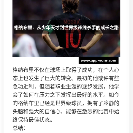
格纳布里不仅在球场上取得了成功，在个人心
态上也发生了巨大的转变。最初的他或许有些
急功近利，但随着职业生涯的逐步发展，他学
会了如何在压力之下发挥出最好的水平。如今
的格纳布里已经是世界级球员，拥有了冷静的
头脑和强大的自信心，能够在激烈的比赛中始
终保持最佳状态。
总结：