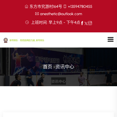
东方市究游村164号
+13594780455
anesthetic@outlook.com
上班时间: 早上9点 - 下午4点
首页
-
资讯中心