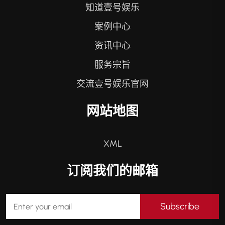
知道壹号娱乐
案例中心
资讯中心
服务宗旨
交流壹号娱乐官网
网站地图
XML
订阅我们的邮箱
Subscribe