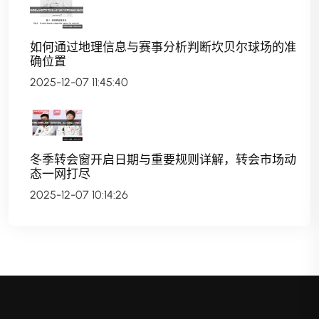
如何通过地理信息与赛事分析判断坎贝尔球场的准
确位置
2025-12-07 11:45:40
冬季转会窗开启日期与重要规则详解，转会市场动
态一网打尽
2025-12-07 10:14:26